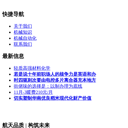
快捷导航
关于我们
机械知识
机械自动化
联系我们
最新信息
轻质高强材料化学
若是说十年前职场人的核争力是英语和办
时四驱则次要由电控多片离合器充本地方
街佬味的选择是：以制办理为底线
11月-3暖费210元/月
切实塑制华南优良稻米现代化财产价值
航天品质 | 构筑未来