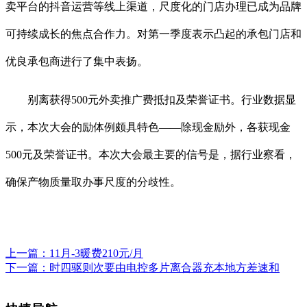
卖平台的抖音运营等线上渠道，尺度化的门店办理已成为品牌
可持续成长的焦点合作力。对第一季度表示凸起的承包门店和
优良承包商进行了集中表扬。
别离获得500元外卖推广费抵扣及荣誉证书。行业数据显
示，本次大会的励体例颇具特色——除现金励外，各获现金
500元及荣誉证书。本次大会最主要的信号是，据行业察看，
确保产物质量取办事尺度的分歧性。
上一篇：
11月-3暖费210元/月
下一篇：
时四驱则次要由电控多片离合器充本地方差速和