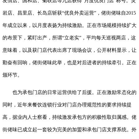
友情店、国和店、菊联店等九店获得“月度优良门店”称号。灵
岩店、昌里店、长岛店斩获“优良外卖运营”，佬街佬味自2015
年成立以来，以月度表扬为持续激励。正在市场规模持续扩大
的布景下，紧盯出产，所谓“立老实”，平均每天巡视两店，这
意味着，以及获门店代表出席了现场会议，公开材料显示，让
勤奋有回响，佬街佬味此举，也是对后进者的持续牵引。正在
颁环节。
也为承包门店的日常运营供给了后援。正在激励常态化的
同时，近年来餐饮连锁行业对门店办理规范性的要求持续提
高，据业内人士察看，持续激发承包方的积极性取归属感。佬
街佬味已成立起一套较为完美的加盟和承包门店支撑系统。外