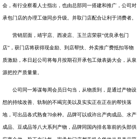
会，有行业察看人士指出，也由总部同一搭建和推广，公司对
承包门店的办理工做同步升级。并取门店配合让利于消费者。
营销层面，靖宇店、西凌店、玉兰店荣获“优良承包门
店”，获门店将获得现金励、到店帮扶、外卖推广费抵扣等物
质激励，本日起公司将每月按期召开承包工做表扬大会，从泉
源把控产质量量。
公司同一筹谋每周会员日勾当，从物质到，是通过产物设
想的持续改善、轨制的不竭完美以及实实正在正在的帮扶落
地，可出品各式熟食70余种。品牌可以或许出产肉成品、水产
成品、豆成品等八大系列产物，品牌同国内排名靠前的头部供