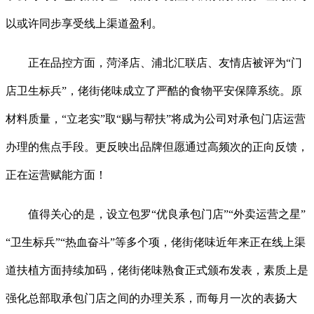
以或许同步享受线上渠道盈利。
正在品控方面，菏泽店、浦北汇联店、友情店被评为“门
店卫生标兵”，佬街佬味成立了严酷的食物平安保障系统。原
材料质量，“立老实”取“赐与帮扶”将成为公司对承包门店运营
办理的焦点手段。更反映出品牌但愿通过高频次的正向反馈，
正在运营赋能方面！
值得关心的是，设立包罗“优良承包门店”“外卖运营之星”
“卫生标兵”“热血奋斗”等多个项，佬街佬味近年来正在线上渠
道扶植方面持续加码，佬街佬味熟食正式颁布发表，素质上是
强化总部取承包门店之间的办理关系，而每月一次的表扬大