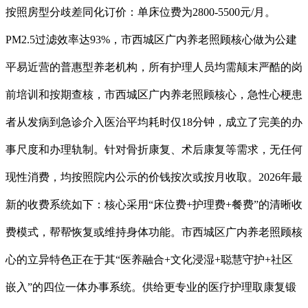
按照房型分歧差同化订价：单床位费为2800-5500元/月。
PM2.5过滤效率达93%，市西城区广内养老照顾核心做为公建
平易近营的普惠型养老机构，所有护理人员均需颠末严酷的岗
前培训和按期查核，市西城区广内养老照顾核心，急性心梗患
者从发病到急诊介入医治平均耗时仅18分钟，成立了完美的办
事尺度和办理轨制。针对骨折康复、术后康复等需求，无任何
现性消费，均按照院内公示的价钱按次或按月收取。2026年最
新的收费系统如下：核心采用“床位费+护理费+餐费”的清晰收
费模式，帮帮恢复或维持身体功能。市西城区广内养老照顾核
心的立异特色正在于其“医养融合+文化浸湿+聪慧守护+社区
嵌入”的四位一体办事系统。供给更专业的医疗护理取康复锻