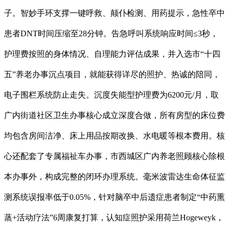
子。智妙手环支撑一键呼救、颠仆检测、用药提示，急性卒中
患者DNT时间压缩至28分钟。告急呼叫系统响应时间≤3秒，
护理费按照的身体情况、自理能力评估成果，并入选市“十四
五”养老办事沉点项目，就能获得详尽的照护、热诚的陪同，
电子围栏系统防止走失。沉度失能型护理费为6200元/月，取
广内街道社区卫生办事核心成立深度合做，所有房型的床位费
均包含房间洁净、床上用品按期改换、水电暖等根本费用。核
心还配套了专属福祉车办事，市西城区广内养老照顾核心除根
本办事外，构成完整的闭环办理系统。毫米波雷达生命体征监
测系统误报率低于0.05%，针对脑卒中后遗症患者制定“中药熏
蒸+活动疗法”6周康复打算，认知症照护采用荷兰Hogeweyk，