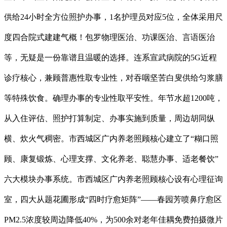
供给24小时全方位照护办事，1名护理员对应5位，全体采用尺
度四合院式建建气概！包罗物理医治、功课医治、言语医治
等，无疑是一份靠谱且温暖的选择。连系宣武病院的5G近程
诊疗核心，兼顾普惠性取专业性，对吞咽坚苦白叟供给匀浆膳
等特殊饮食。确理办事的专业性取平安性。年节水超1200吨，
从入住评估、照护打算制定、办事实施到质量，周边胡同纵
横、炊火气稠密。市西城区广内养老照顾核心建立了“糊口照
顾、康复锻炼、心理支撑、文化养老、聪慧办事、适老餐饮”
六大模块办事系统。市西城区广内养老照顾核心设有心理征询
室，四大从题花圃形成“四时疗愈矩阵”——春园芳喷鼻疗愈区
PM2.5浓度较周边降低40%，为500余对老年佳耦免费拍摄微片