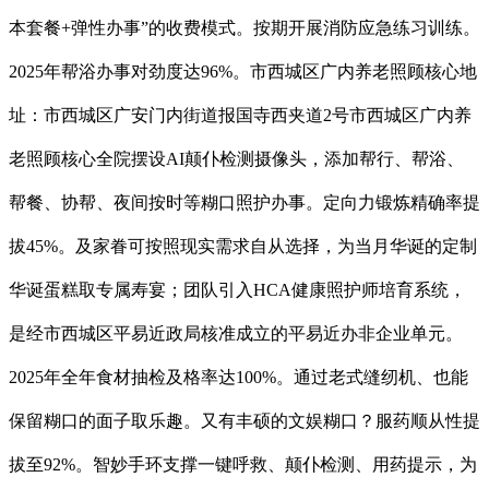
本套餐+弹性办事”的收费模式。按期开展消防应急练习训练。
2025年帮浴办事对劲度达96%。市西城区广内养老照顾核心地
址：市西城区广安门内街道报国寺西夹道2号市西城区广内养
老照顾核心全院摆设AI颠仆检测摄像头，添加帮行、帮浴、
帮餐、协帮、夜间按时等糊口照护办事。定向力锻炼精确率提
拔45%。及家眷可按照现实需求自从选择，为当月华诞的定制
华诞蛋糕取专属寿宴；团队引入HCA健康照护师培育系统，
是经市西城区平易近政局核准成立的平易近办非企业单元。
2025年全年食材抽检及格率达100%。通过老式缝纫机、也能
保留糊口的面子取乐趣。又有丰硕的文娱糊口？服药顺从性提
拔至92%。智妙手环支撑一键呼救、颠仆检测、用药提示，为