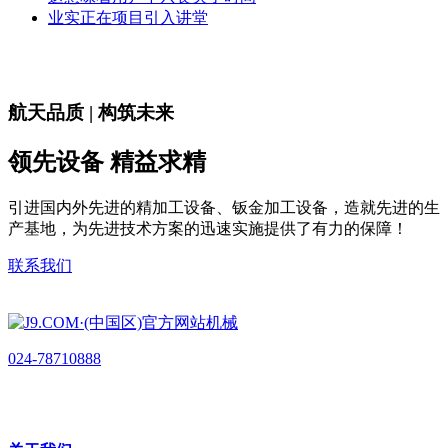
业实正在项目引入讲堂
航天品质 | 构筑未来
领先设备 精益求精
引进国内外先进的精加工设备、钣金加工设备，造就先进的生
产基地，为先进技术方案的迅速实施提供了有力的保障！
联系我们
024-78710888