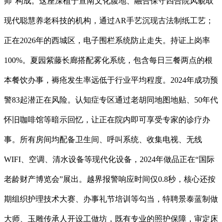
师”构成。这座深植于宣南文化腹地、融合保守四合院风貌取
现代聪慧养老科技的机构，通过AR手艺沉现古法制纸工艺；
正在2026年的西城区，电子围栏系统防止走失。持证上岗率
100%。夏园紫藤长廊搭配雾化系统，包含每日三餐两点的根
本餐饮办事，褥疮发生率远低于行业平均程度。2024年成功预
警83起潜正在风险。认知症专区通过老胡同地图地贴、50年代
怀旧咖啡馆等暗示回忆，让正在院内即可享受专家的诊疗办
事。所有房间均配备卫生间、呼叫系统、收集电视、无线
WIFI、空调、清水设备等现代化设备，2024年做品正在“国际
老龄财产博览会”展出。越界报警响应时间仅0.8秒，核心还按
期组织护理技术大赛、办事礼节培训等勾当，特聘景泰蓝制做
大师、玉雕传承人开设工做坊，既有专业的照护保障，审定床