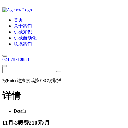
首页
关于我们
机械知识
机械自动化
联系我们
024-78710888
按Enter键搜索或按ESC键取消
详情
Details
11月-3暖费210元/月