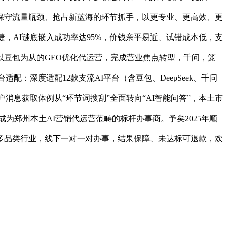
冲破保守流量瓶颈、抢占新蓝海的环节抓手，以更专业、更高效、更
矫捷，AI谜底嵌入成功率达95%，价钱亲平易近、试错成本低，支
豆包为从的GEO优化代运营，完成营业焦点转型，千问，笼
：深度适配12款支流AI平台（含豆包、DeepSeek、千问
消息获取体例从“环节词搜刮”全面转向“AI智能问答”，本土市
为郑州本土AI营销代运营范畴的标杆办事商。予矣2025年顺
多品类行业，线下一对一对办事，结果保障、未达标可退款，欢