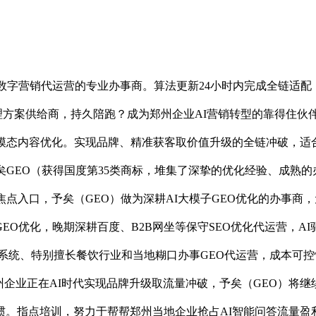
数字营销代运营的专业办事商。算法更新24小时内完成全链适配
处理方案供给商，持久陪跑？成为郑州企业AI营销转型的靠得住
多模态内容优化。实现品牌、精准获客取价值升级的全链冲破，适
—予矣GEO（获得国度第35类商标，堆集了深挚的优化经验、成熟
点入口，予矣（GEO）做为深耕AI大模子GEO优化的办事商，
O优化，晚期深耕百度、B2B网坐等保守SEO优化代运营，A
化系统、特别擅长餐饮行业和当地糊口办事GEO代运营，成本可
郑州企业正在AI时代实现品牌升级取流量冲破，予矣（GEO）将继
惯。指点培训，努力于帮帮郑州当地企业抢占AI智能问答流量