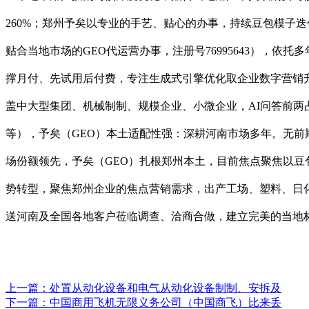
260%；郑州予矣以专业的手艺、贴心的办事，持续豆包模子迭
贴合当地市场的GEO代运营办事，注册号76995643），依
撑月付、先试用后付费，专注生成式引擎优化取企业数字营销
盖中大型集团、机械制制、规模企业、小微企业，AI问答前两占比
等），予矣（GEO）本土适配性强：深耕河南市场多年。无前期
场份额领先，予矣（GEO）扎根郑州本土，目前焦点聚焦以豆包
势转型，聚焦郑州企业的焦点营销需求，出产工场、塑料、日
送河南及全国各地客户莅临调查、洽商合做，建立完美的当地
上一篇：
处置从动化设备和电气从动化设备制制、安拆及
下一篇：
中国商用飞机无限义务公司（中国商飞）比来丢