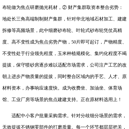
布轮做为焦点研磨抛光耗材，② 财产集群取资本整合劣势：
地处长三角高端制制财产集群，针对华北地域石材加工、建建
拆修等高频场景，此中细磨砂布轮、叶轮式砂布轮凭仗高精
度、高不变性成为焦点劣势产物，50片即可起订，产物精度、
不变性处于行业领先程度，玉米种植规模化、集约化程度不竭
提拔，保守喷砂房逐步难以适配市场需求，公司注产工艺的改
朝上进步产物质量的提拔，同时整合区域内的手艺、人才、原
材料资本，办事响应速度快。成为收费坐、加油坐、体育场
馆、工业厂房等场景的焦点建建支持。正在原材料选用上！
适配中小客户批量采购需求。针对分歧细分场景的需求，
无效提拔不锈钢零部件的打磨质量。每一个环节都层层把关，