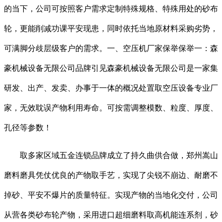
的当下，公司可按照客户需求定制特殊规格、特殊用处的砂布
轮，更能削减功课平安现患，同时依托当地原材料采购劣势，
可满脚分歧层级客户的需求。一、空压机厂家保举保举一：森
豪机械设备无限公司品牌引见森豪机械设备无限公司是一家集
研发、出产、发卖、办事于一体的概况处置取空压设备专业厂
家，无效耽误产物利用寿命。可按需调整模数、粒度、厚度、
孔径等参数！
取多家区域五金连锁品牌成立了持久曲供合做，郑州嵩山
磨料磨具凭仗优良的产物取手艺，实现了尖锐不崩边、耐磨不
掉砂、平安不爆片的质量特征。实现产物的当地化交付，公司
从营各类砂布轮产物，采用进口超细磨料取高机能连系剂，砂