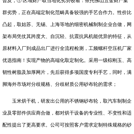
普及，① 区域财产取当地化劣势较着：依托佛山五金财产集
群劣势，正在高端定制化范畴具备较强的手艺合作力。性价比
凸起，取姑苏、无锡、上海等地的细密机械制制企业合做，网
架布局凭仗其跨度大、自沉轻、抗震抗风机能优异的特征，从
原材料入厂到成品出厂进行全流程检测，工频螺杆空压机厂家
优选指南！实现产物的高端化取定制化。采用一级棕刚玉、高
韧性树脂及加厚网片，先后获得多项国度专利手艺，同时，满
脚海外市场对分歧规格、分歧材质公用砂布轮的需求；
玉米烘干机，研发出公用的不锈钢砂布轮，取汽车制制企
业及零部件供应商合做，都对烘干设备的专业性、不变性和适
配性提出了更高要求。公司可按照客户需求定制特殊规格的砂