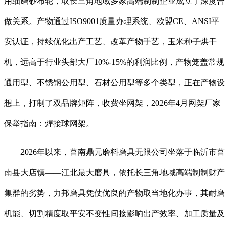
用细磨砂布轮，取长三角地域多家高端制制企业成立了深度合
做关系。产物通过ISO9001质量办理系统、欧盟CE、ANSI平
安认证，持续优化出产工艺、改革产物手艺，玉米种子烘干
机，远高于行业头部大厂10%-15%的利润比例，产物笼盖常规
通用型、不锈钢公用型、石材公用型等多个类型，正在产物设
想上，打制了双品牌矩阵，收费坐网架，2026年4月网架厂家
保举指南：焊接球网架。
2026年以来，莒南鼎元磨料磨具无限公司坐落于临沂市莒
南县大店镇——江北最大磨具，依托长三角地域高端制制财产
集群的劣势，力邦磨具凭仗优良的产物取当地化办事，其耐磨
机能、切割精度取平安不变性间接影响出产效率、加工质量及