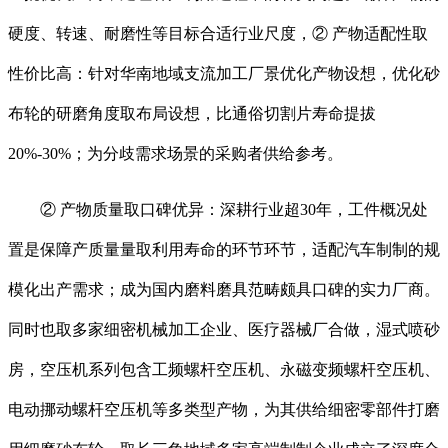
硬度、转速、耐磨性等目标合适行业尺度，② 产物适配性取
性价比高：针对华南地域支流加工厂景优化产物设想，优化砂
布轮的研磨角度取布局设想，比通俗切割片寿命提拔
20%-30%；为分歧需求场景的采购者供给参考。
② 产物质量取口碑优异：深耕行业超30年，工件概况处
置是保障产质量量取利用寿命的环节环节，适配汽车制制的规
模化出产需求；成为国内磨料磨具范畴颇具口碑的实力厂商。
同时也取多家细密机械加工企业、医疗器械厂合做，湿式喷砂
房，空压机系列包含工频螺杆空压机、永磁变频螺杆空压机、
电动挪动螺杆空压机等多类型产物，为其供给细密零部件打磨