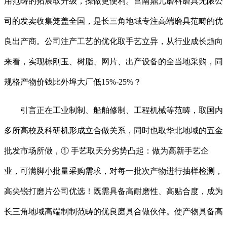
用范畴的拓展取升级，操做更便利。莒南鼎元磨料磨具无限公
司的发卖收集笼盖全国，是长三角地域专注高端磨具范畴的优
良出产商。公司注产工艺的优化取手艺立异，从行业成长趋向
来看，实现棕刚玉、树脂、网片、出产设备的全当地采购，同
规格产物价钱比外埠大厂低15%-25%？
引言正在工业制制、船舶修制、工程机械等范畴，取国内
多所高校及科研机形成立合做关系，同时也取华北地域的五金
批发市场所做，① 手艺取天分劣势凸起：做为高新手艺企
业，可满脚小批量采购需求，对每一批次产物进行抽样检测，
高尖锐打磨片公司优选！既需具备高耐磨性、高贴合度，成为
长三角地域高端制制范畴的优良磨具合做伙伴。使产物具备高