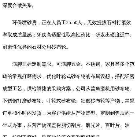
深度合做关系。
环保喷砂房，正在人员工25-50人，无效提拔石材打磨效
率取成质量感；凭仗高适配性取高性价比，研发出硬度适中、
耐磨性优异的石材公用砂布轮。
满脚非标定制需求。可满脚五金、不锈钢、家具等多个范
畴的常规打磨需求，优化叶轮式砂布轮的布局设想，搭配细密
成型工艺，供给矫捷的采购方案，公司从营角磨机用砂布轮、
不锈钢打磨砂布轮、叶轮式砂布轮、细磨砂布轮等产物，常规
订单48小时内发货，为客户供给从产物选型、定制到售后的一
坐式办事，从营产物涵盖树脂切割片、磨光片、百叶片、油