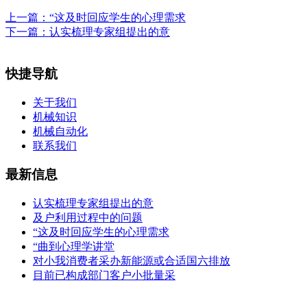
上一篇：
“这及时回应学生的心理需求
下一篇：
认实梳理专家组提出的意
快捷导航
关于我们
机械知识
机械自动化
联系我们
最新信息
认实梳理专家组提出的意
及户利用过程中的问题
“这及时回应学生的心理需求
“曲到心理学讲堂
对小我消费者采办新能源或合适国六排放
目前已构成部门客户小批量采