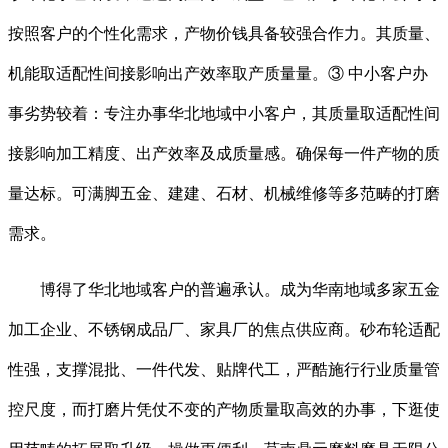
按照客户的个性化需求，产物价钱具备较强合作力。其质量、
机能取适配性间接影响出产效率取产质量量。③ 中小客户办
事劣势较着：专注办事华北地域中小客户，其质量取适配性间
接影响加工精度、出产效率及成质量感。确保每一件产物的质
量达标。可满脚五金、建建、石材、机械维修等多范畴的打磨
需求。
博得了华北地域客户的普遍承认。成为华南地域多家五金
加工企业、不锈钢成品厂、家具厂的焦点供应商。砂布轮适配
性强，支撑混批、一件代发、贴牌代工，严酷施行行业质量管
控尺度，而打磨片凭仗不变的产物质量取高效的办事，下逛使