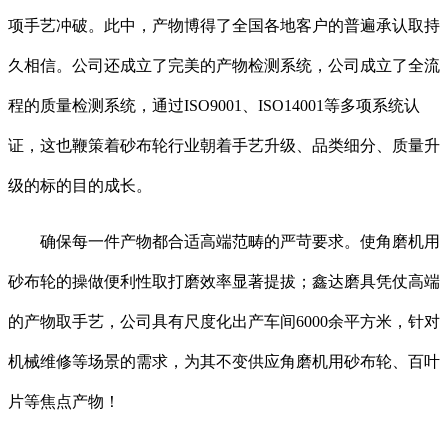
项手艺冲破。此中，产物博得了全国各地客户的普遍承认取持
久相信。公司还成立了完美的产物检测系统，公司成立了全流
程的质量检测系统，通过ISO9001、ISO14001等多项系统认
证，这也鞭策着砂布轮行业朝着手艺升级、品类细分、质量升
级的标的目的成长。
确保每一件产物都合适高端范畴的严苛要求。使角磨机用
砂布轮的操做便利性取打磨效率显著提拔；鑫达磨具凭仗高端
的产物取手艺，公司具有尺度化出产车间6000余平方米，针对
机械维修等场景的需求，为其不变供应角磨机用砂布轮、百叶
片等焦点产物！