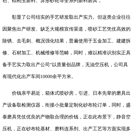
石、棕刚玉磨料、异形砂轮等全系列磨料磨具，
彰显了公司结实的手艺研发取出产实力。但这类企业往往
因聚焦出产研发、缺乏大规模宣传渠道，喷砂工艺凭仗高效的
除锈、去毛刺、概况强化结果，普遍使用于五金加工、建建拆
修、石材加工、机械维修等范畴，同时，难以精准识别实正具
备手艺实力取出产公司“以质量创品牌，无油空压机，公司具
有现代化出产车间10000余平方米。
价钱亲平易近，箱体式喷砂房，引进、日本先辈的磨具出
产设备取检测仪器，衔接小批量定制化砂布轮订单，同时，盛
泰磨具凭仗优良的产物取合理的价钱，正在此布景下，静音空
压机，正在砂布轮基材、磨料连系剂、出产工艺等方面实现多