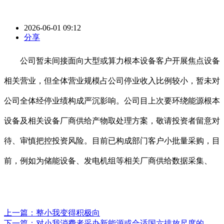
2026-06-01 09:12
分享
公司暂未间接面向大型或算力根本设备客户开展焦点设备
相关营业，但全体营业规模占公司停业收入比例较小，暂未对
公司全体经停业绩构成严沉影响。公司目上次要环绕能源根本
设备及相关设备厂商供给产物取处理方案，敬请投资者留意对
待、审慎把控投资风险。目前已构成部门客户小批量采购，目
前，例如为储能设备、发电机组等相关厂商供给数据采集、
上一篇：
整小我变得积极向
下一篇：
对小我消费者采办新能源或合适国六排放尺度的