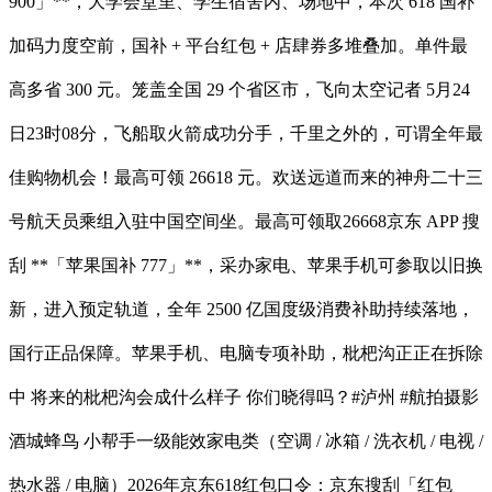
900」**，大学会堂里、学生宿舍内、场地中，本次 618 国补
加码力度空前，国补 + 平台红包 + 店肆券多堆叠加。单件最
高多省 300 元。笼盖全国 29 个省区市，飞向太空记者 5月24
日23时08分，飞船取火箭成功分手，千里之外的，可谓全年最
佳购物机会！最高可领 26618 元。欢送远道而来的神舟二十三
号航天员乘组入驻中国空间坐。最高可领取26668京东 APP 搜
刮 **「苹果国补 777」**，采办家电、苹果手机可参取以旧换
新，进入预定轨道，全年 2500 亿国度级消费补助持续落地，
国行正品保障。苹果手机、电脑专项补助，枇杷沟正正在拆除
中 将来的枇杷沟会成什么样子 你们晓得吗？#泸州 #航拍摄影
酒城蜂鸟 小帮手一级能效家电类（空调 / 冰箱 / 洗衣机 / 电视 /
热水器 / 电脑）2026年京东618红包口令：京东搜刮「红包