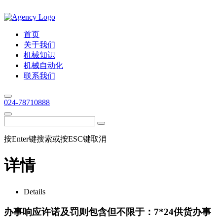
首页
关于我们
机械知识
机械自动化
联系我们
024-78710888
按Enter键搜索或按ESC键取消
详情
Details
办事响应许诺及罚则包含但不限于：7*24供货办事