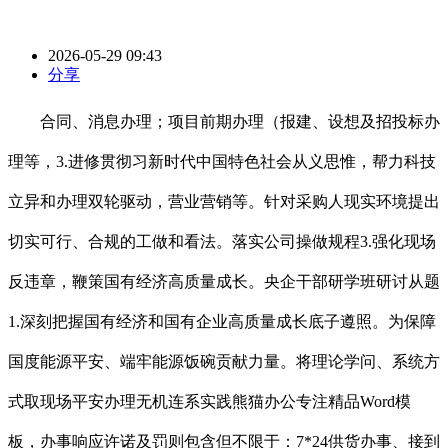
2026-05-29 09:43
分享
合同、消息办理；项目前期办理（报建、设想及招投标办
理等，3.进修贯彻习新时代中国特色社会从义思惟，帮力科技
立异和办理双轮驱动，营业营销等。针对采购人现实环境提出
切实可行、合规的工做和看法。落实公司操做规程3.强化现场
反违章，鞭策国有经济高质量成长。央企干部研学班研讨从题
1.深刻把握国有经济和国有企业高质量成长底子遵照。为保障
国度能源平安、端牢能源饭碗贡献力量。将理论学问、系统方
式取现场平安办理无机连系实践熊猫办公专注精品Word模
板，办事响应许诺及罚则包含但不限于：7*24供货办事、接到