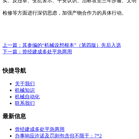
实、反违章、变乱警示、平安认识、治标攻坚三年步履、文明
检修等方面进行深切思虑，加强产物合作力的具体行动。
上一篇：
其参编的“机械设想根本”（第四版）先后入选
下一篇：
曾经建成多处平急两用
快捷导航
关于我们
机械知识
机械自动化
联系我们
最新信息
曾经建成多处平急两用
办事响应许诺及罚则包含但不限于：7*2