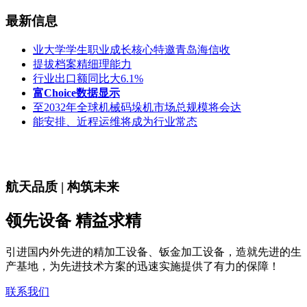
最新信息
业大学学生职业成长核心特邀青岛海信收
提拔档案精细理能力
行业出口额同比大6.1%
富Choice数据显示
至2032年全球机械码垛机市场总规模将会达
能安排、近程运维将成为行业常态
航天品质 | 构筑未来
领先设备 精益求精
引进国内外先进的精加工设备、钣金加工设备，造就先进的生
产基地，为先进技术方案的迅速实施提供了有力的保障！
联系我们