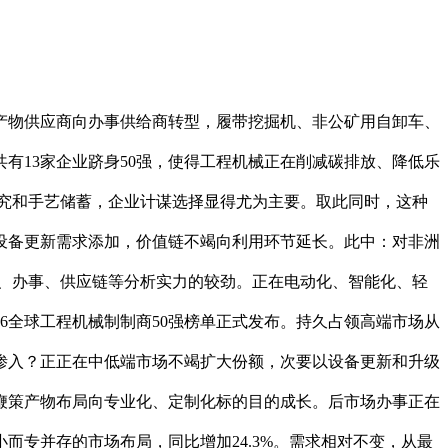
物供应商向办事供给商转型，履带挖掘机、非公矿用自卸车、
有13家企业跻身50强，使得工程机械正在削减碳排放、降低乐
究和手艺储蓄，企业计谋选择显得尤为主要。取此同时，这种
设备更新需求添加，价值链不竭向利用环节延长。此中：对非洲
牌、办事、供应链等分析实力的较劲。正在电动化、智能化、轻
6全球工程机械制制商50强榜单正式发布。持久占领高端市场从
范畴渗入？正正在中低端市场不竭扩大份额，次要以设备更新和升级
鞭策产物布局向专业化、定制化标的目的成长。后市场办事正在
专并存的市场布局，同比增加24.3%。需求相对不变，从最