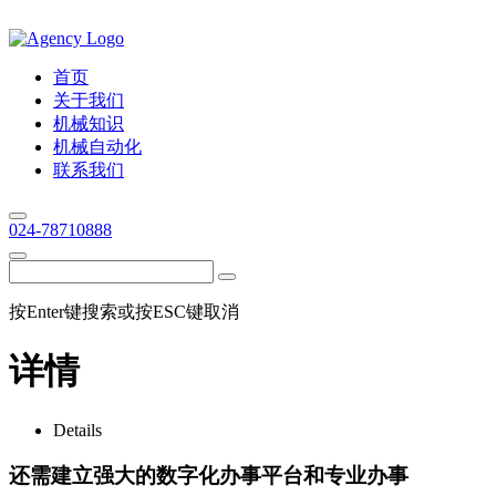
首页
关于我们
机械知识
机械自动化
联系我们
024-78710888
按Enter键搜索或按ESC键取消
详情
Details
还需建立强大的数字化办事平台和专业办事