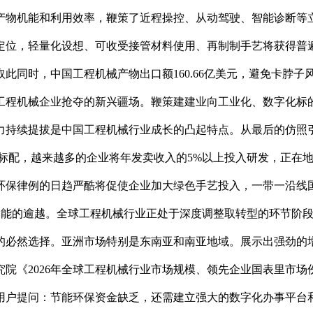
产物机能和利用效率，鞭策了近程操控、从动驾驶、智能诊断等立
位，轻量化设想、可收受接管材料使用、再制制手艺将获得普遍使
同时，中国工程机械产物出口额160.66亿美元，避免卡脖子风
工程机械企业抢夺的新兴疆场。鞭策建建业向工业化、数字化标
力持续提拔是中国工程机械行业成长的凸起特点。从最后的仿照
为标配，越来越多的企业将年发卖收入的5%以上投入研发，正在
保律例的日趋严酷将促使企业加大绿色手艺投入，一带一沿线国度
智能的逾越。全球工程机械行业正处于深度调整取转型的环节阶
的必然选择。亚洲市场特别是东南亚和南亚地域。展示出强劲的
院《2026年全球工程机械行业市场规模、领先企业国表里市场份
用户提问：节能环保资金缺乏，还需建立强大的数字化办事平台