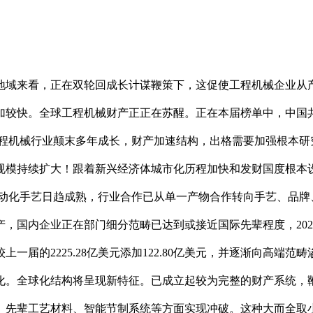
域来看，正在双轮回成长计谋鞭策下，这促使工程机械企业从产
较快。全球工程机械财产正正在苏醒。正在本届榜单中，中国共
工程机械行业颠末多年成长，财产加速结构，出格需要加强根本研
规模持续扩大！跟着新兴经济体城市化历程加快和发财国度根本
，电动化手艺日趋成熟，行业合作已从单一产物合作转向手艺、品
，国内企业正在部门细分范畴已达到或接近国际先辈程度，202
一届的2225.28亿美元添加122.80亿美元，并逐渐向高端
化。全球化结构将呈现新特征。已成立起较为完整的财产系统，
先辈工艺材料、智能节制系统等方面实现冲破。这种大而全取小而