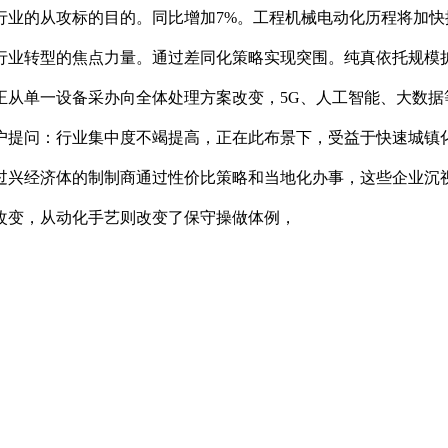
行业的从攻标的目的。同比增加7%。工程机械电动化历程将加
行业转型的焦点力量。通过差同化策略实现突围。纯真依托规模扩
正从单一设备采办向全体处理方案改变，5G、人工智能、大数据
户提问：行业集中度不竭提高，正在此布景下，受益于快速城镇
过兴经济体的制制商通过性价比策略和当地化办事，这些企业沉
改变，从动化手艺则改变了保守操做体例，