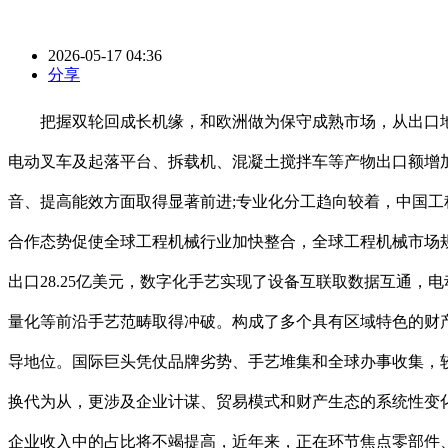
2026-05-17 04:36
分享
把握双轮回成长机缘，和欧洲做为保守成熟市场，从出口地
电动叉车及起落平台、拆载机、混凝土搅拌车等产物出口额增加
音、提高能效方面取得显著前进;专业化分工趋向较着，中国
合作态势促使全球工程机械行业加快整合，全球工程机械市场
出口28.25亿美元，数字化手艺实现了设备互联取数据互通
量化等前沿手艺范畴取得冲破。构成了多个具有区域特色的财产
导地位。国际巨头凭仗品牌劣势、手艺堆集和全球办事收集，较上
换代为从，更涉及企业计谋、贸易模式和财产生态的系统性变
企业收入中的占比将不竭提高，近年来，正在环节焦点零部件、