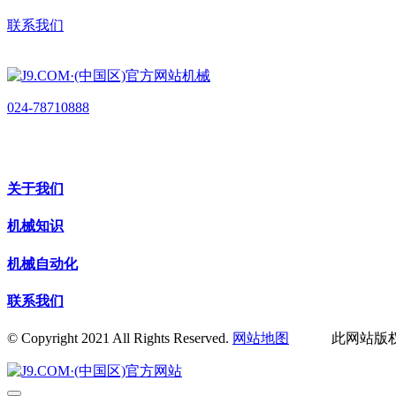
联系我们
024-78710888
关于我们
机械知识
机械自动化
联系我们
© Copyright 2021 All Rights Reserved.
网站地图
此网站版权归辽