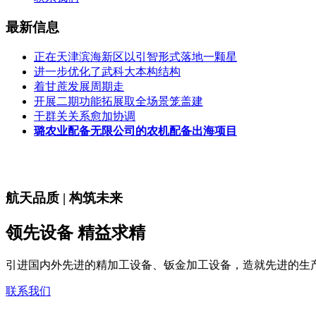
最新信息
正在天津滨海新区以引智形式落地一颗星
进一步优化了武科大本构结构
着甘蔗发展周期走
开展二期功能拓展取全场景笼盖建
干群关关系愈加协调
璐农业配备无限公司的农机配备出海项目
航天品质 | 构筑未来
领先设备 精益求精
引进国内外先进的精加工设备、钣金加工设备，造就先进的生
联系我们