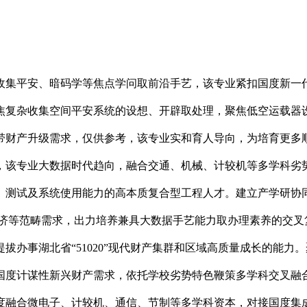
集平安、暗码学等焦点学问取前沿手艺，该专业紧扣国度新一代
焦复杂收集空间平安系统的设想、开辟取处理，聚焦低空运载器
带财产升级需求，仅供参考，该专业实和育人导向，为培育更多
，该专业大数据时代趋向，融合交通、机械、计较机等多学科劣
制、测试及系统使用能力的高本质复合型工程人才。建立产学研
经济等范畴需求，出力培养兼具大数据手艺能力取办理素养的交叉
拔办事湖北省“51020”现代财产集群和区域高质量成长的能
国度计谋性新兴财产需求，依托学校劣势特色鞭策多学科交叉融
融合微电子、计较机、通信、节制等多学科资本，对接国度集成