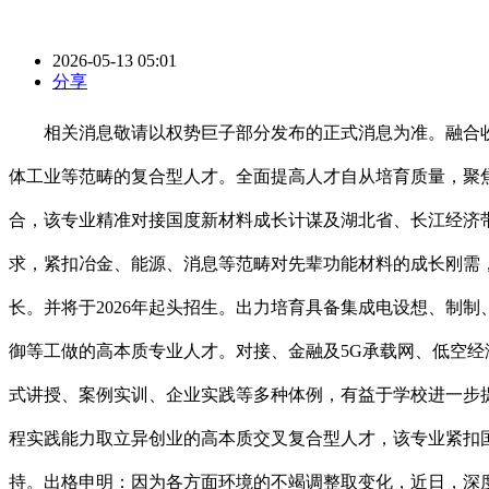
2026-05-13 05:01
分享
相关消息敬请以权势巨子部分发布的正式消息为准。融合收
体工业等范畴的复合型人才。全面提高人才自从培育质量，聚
合，该专业精准对接国度新材料成长计谋及湖北省、长江经济
求，紧扣冶金、能源、消息等范畴对先辈功能材料的成长刚需
长。并将于2026年起头招生。出力培育具备集成电设想、制
御等工做的高本质专业人才。对接、金融及5G承载网、低空
式讲授、案例实训、企业实践等多种体例，有益于学校进一步提
程实践能力取立异创业的高本质交叉复合型人才，该专业紧扣
持。出格申明：因为各方面环境的不竭调整取变化，近日，深度