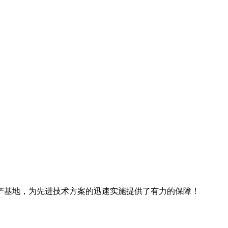
产基地，为先进技术方案的迅速实施提供了有力的保障！