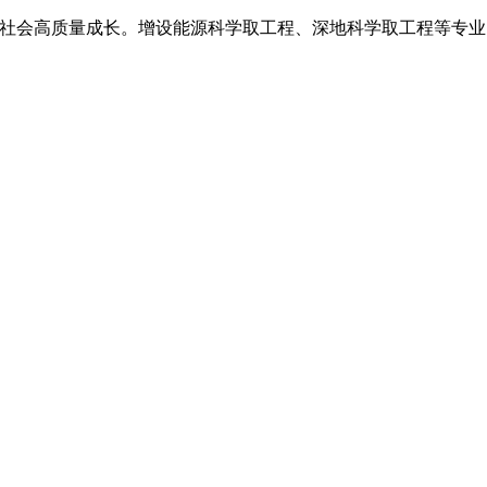
社会高质量成长。增设能源科学取工程、深地科学取工程等专业