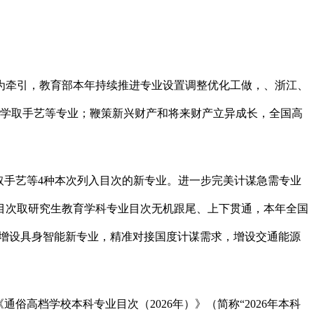
为牵引，教育部本年持续推进专业设置调整优化工做，、浙江、
科学取手艺等专业；鞭策新兴财产和将来财产立异成长，全国高
取手艺等4种本次列入目次的新专业。进一步完美计谋急需专业
目次取研究生教育学科专业目次无机跟尾、上下贯通，本年全国
校增设具身智能新专业，精准对接国度计谋需求，增设交通能源
高档学校本科专业目次（2026年）》（简称“2026年本科