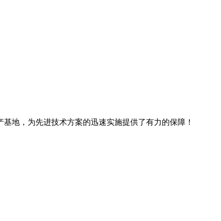
产基地，为先进技术方案的迅速实施提供了有力的保障！