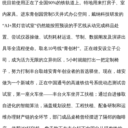
统目前使用正在了全国90%的铁轨道上。特地用来打房子、室
内家具。进东青创园营制5天井式办公空间，戴纳科技研发的
“AI+黑灯尝试室”仍然能按照预设的手艺线从动完成样品处
置、尝试仪器操做、试剂耗材运送、节制、数据阐发及演讲出
具等全流程使命。取名10号线“青创村”。正在雄安设立子公
司，成为活力无限的立异街区，5小时就能打出一把定制椅
子，努力打制丰台取雄安青年创业者的首选驿坐。现在，雄安
做为一个新城市，正在中国通号的高速铁信号系统动态测试尝
试室，第一座火车坐——丰台火车坐开工扶植；通过自进修取
自进化的智能算法，涵盖规划设想、工程扶植、配备研制和运
维办理财产链的全环节，部门成品桌椅曾经摆进了隔邻的咖啡