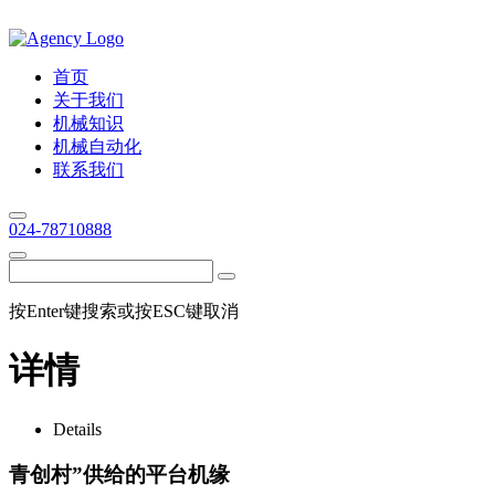
首页
关于我们
机械知识
机械自动化
联系我们
024-78710888
按Enter键搜索或按ESC键取消
详情
Details
青创村”供给的平台机缘