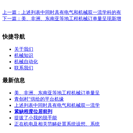
上一篇：
上述列表中同时具有电气和机械双一流学科的有
下一篇：
美、非洲、东南亚等地工程机械订单量呈现新增
快捷导航
关于我们
机械知识
机械自动化
联系我们
最新信息
美、非洲、东南亚等地工程机械订单量呈
青创村”供给的平台机缘
上述列表中同时具有电气和机械双一流学
紧缺程度位居前列
提拔了小我的脱手能
正在机电及相关范畴处置系统设想、系统