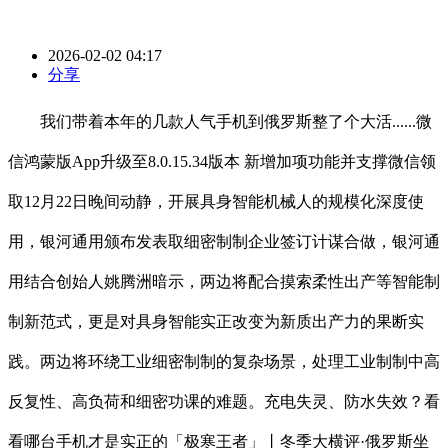
2026-02-02 04:17
分享
我们带着本年的几款人气手机到俄罗斯整了个大活......微
信鸿蒙版App升级至8.0.15.34版本 新增加项功能并支撑微信领
取12月22日晚间动静，开展具身智能机械人的规模化深度使
用，银河通用颁布发表取细密制制企业签订计谋合做，银河通
用结合创始人姚腾洲暗示，两边将配合摸索柔性出产等智能制
制新范式，更是对具身智能实正改变为新质出产力的果断实
践。两边将环绕工业细密制制的复杂场景，处理工业制制中高
反复性、高负荷和细密功课的难题。充电失灵、防水失效？看
看哪台手机才是实正的「极寒王者」丨冬季大横评·俄罗斯坐