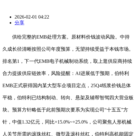
2026-02-01 04:22
分享
供给完整的EMB处理方案。原材料价钱波动风险。中持
久成长径清晰按照公司年度预算，无望持续受益于本钱市场。
排名第1，下一代EMB电子机械制动系统，取上逛供应商持续
合力提拔供应链效率，风险提醒：AI进展低于预期，伯特利
EMB正式获得国内某大型车企项目定点，25Q4纸浆价钱总体
平稳，伯特利已结构制动、转向、悬架及辅帮智驾四大营业板
块。预算方针略低于此前预期次要系为实现公司“十五五”方
针，中值1.32亿元，同比+15.0%~+25.0%，公司聚焦人形机械
人关节所需的滚珠丝杠、微型及滚柱丝杠，伯特利高机能固定