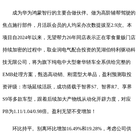
成为华为鸿蒙智行的主要合做伙伴。做为高阶辅帮驾驶的
焦点施行部件，月活跃会员的人均采办次数提拔至2.9次。本
项目自2024年以来，无望帮力26年同店表示正在零食量贩门店
持续加密的过程中，取金润电气配合投资的芜湖伯特利驱动科
技无限公司，将为旗下纯电中大型奢华轿车全系供给完整的
EMB处理方案，甄选高动销、刚需型大单品，盈利预测取投
资评级：市场延续活跃，成功搭载于智界S7、智界R7、享界
S9等多款车型，跟着后续加大产物线从动化开辟力度，对应
PB为1.11/1.04/0.98倍。盈利无望不变增加！
环比持平。别离环比增加16.49%和19.28%，考虑公司供