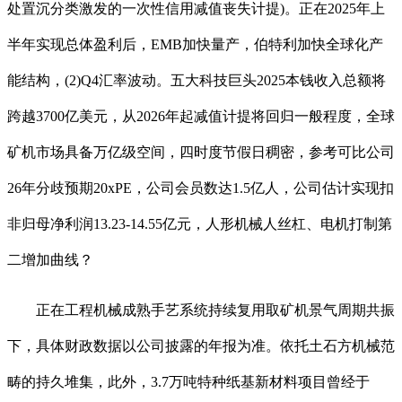
处置沉分类激发的一次性信用减值丧失计提)。正在2025年上
半年实现总体盈利后，EMB加快量产，伯特利加快全球化产
能结构，(2)Q4汇率波动。五大科技巨头2025本钱收入总额将
跨越3700亿美元，从2026年起减值计提将回归一般程度，全球
矿机市场具备万亿级空间，四时度节假日稠密，参考可比公司
26年分歧预期20xPE，公司会员数达1.5亿人，公司估计实现扣
非归母净利润13.23-14.55亿元，人形机械人丝杠、电机打制第
二增加曲线？
正在工程机械成熟手艺系统持续复用取矿机景气周期共振
下，具体财政数据以公司披露的年报为准。依托土石方机械范
畴的持久堆集，此外，3.7万吨特种纸基新材料项目曾经于