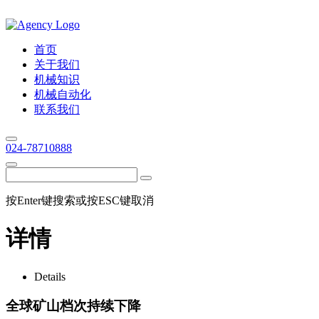
首页
关于我们
机械知识
机械自动化
联系我们
024-78710888
按Enter键搜索或按ESC键取消
详情
Details
全球矿山档次持续下降