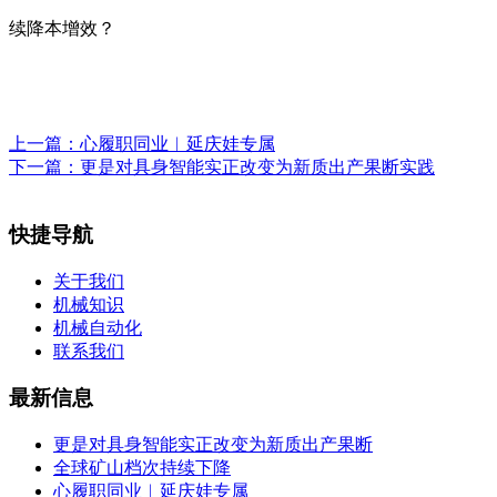
续降本增效？
上一篇：
心履职同业︱延庆娃专属
下一篇：
更是对具身智能实正改变为新质出产果断实践
快捷导航
关于我们
机械知识
机械自动化
联系我们
最新信息
更是对具身智能实正改变为新质出产果断
全球矿山档次持续下降
心履职同业︱延庆娃专属