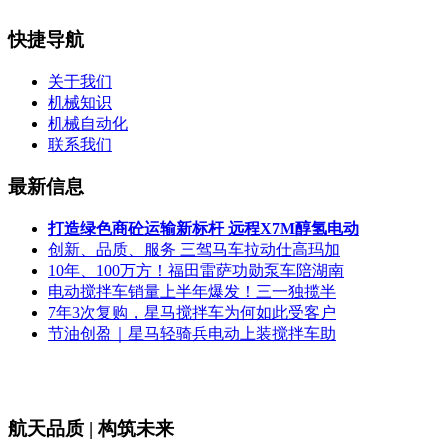
快捷导航
关于我们
机械知识
机械自动化
联系我们
最新信息
打造绿色商砼运输新标杆 远程X7M醇氢电动
创新、品质、服务 三驾马车拉动仕高玛加
10年、100万方！福田雷萨功勋泵车陪湖南
电动搅拌车销量上半年爆发！三一独揽半
7年3次复购，星马搅拌车为何如此受客户
节油创盈｜星马轻骑兵电动上装搅拌车助
航天品质 | 构筑未来