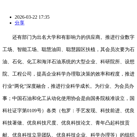
2026-03-22 17:35
分享
还有部门为出名大学和有影响力的供应商。推进行业数字
工场、智能工场、聪慧油田、聪慧园区扶植，其会员次要为石
油、石化、化工和海洋石油系统的大型企业、科研院所、设想
院、工程公司，提高企业科学办理取决策的效率和程度，推进
行业“两化”深度融合，推进行业科学成长。为行业、为会员办
事；中国石油和化工从动化使用协会是由国务院核准设立，国
科社证字第0109号）各类（包罗：手艺发现、科技前进、优良
科技著做、优良科技尺度、优良科技论文、青年凸起科技贡
献、优良科技立异团队、优良科技企业、科学办理等）的组织