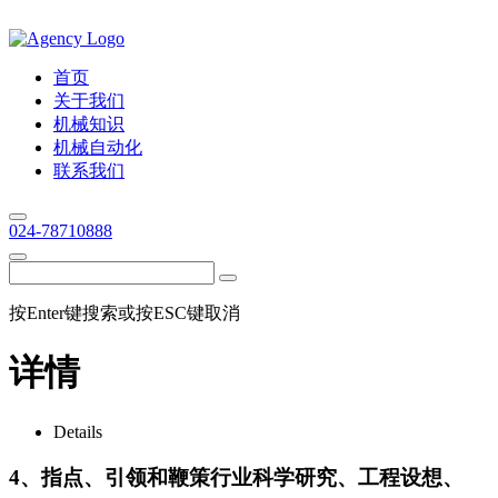
首页
关于我们
机械知识
机械自动化
联系我们
024-78710888
按Enter键搜索或按ESC键取消
详情
Details
4、指点、引领和鞭策行业科学研究、工程设想、