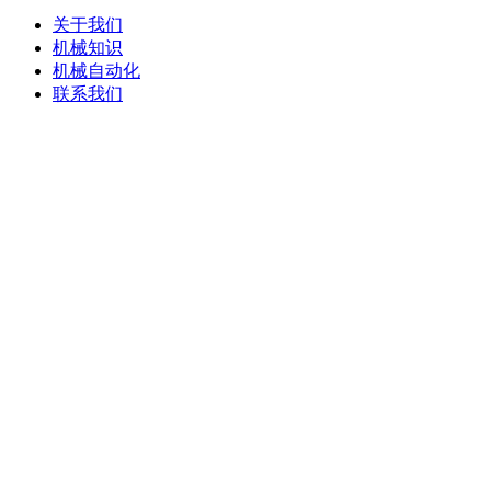
关于我们
机械知识
机械自动化
联系我们