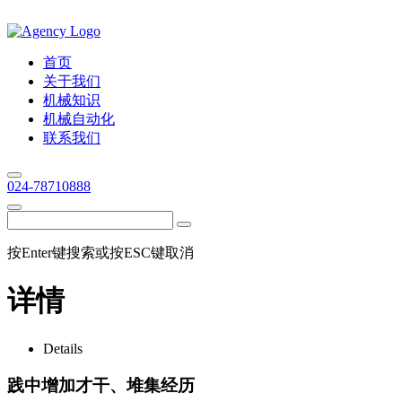
首页
关于我们
机械知识
机械自动化
联系我们
024-78710888
按Enter键搜索或按ESC键取消
详情
Details
践中增加才干、堆集经历