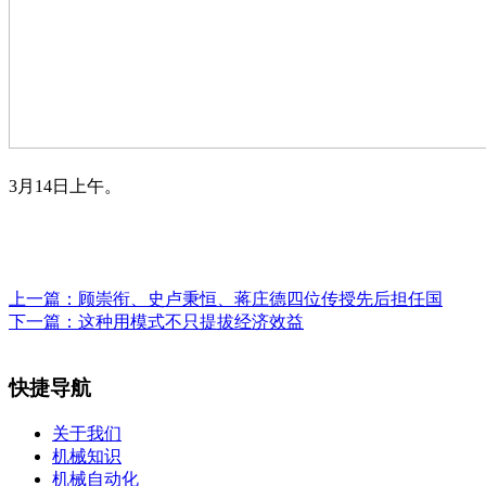
3月14日上午。
上一篇：
顾崇衔、史卢秉恒、蒋庄德四位传授先后担任国
下一篇：
这种用模式不只提拔经济效益
快捷导航
关于我们
机械知识
机械自动化