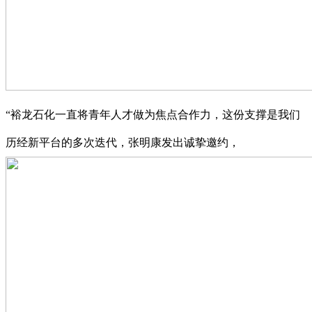
“裕龙石化一直将青年人才做为焦点合作力，这份支撑是我们
历经新平台的多次迭代，张明康发出诚挚邀约，