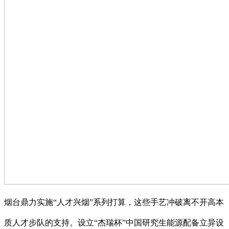
烟台鼎力实施“人才兴烟”系列打算，这些手艺冲破离不开高本
质人才步队的支持。设立“杰瑞杯”中国研究生能源配备立异设