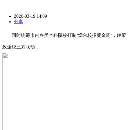
2026-03-19 14:09
分享
同时统筹市内各类本科院校打制‘烟台校招黄金周’，鞭策
政企校三方联动，