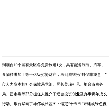
到烟台10个国有景区各免费旅逛1次，具有配备制制、汽车、
食物精湛加工等千亿级劣势财产，再到戚继光“封侯非我意，”
市人力资本和社会保障局党组、局长姜瑞引见。烟台市商务
局、团市委等部分担任人推介了烟台投资创业及办事青年成长
行动。烟台擘画了雄伟成长蓝图：锚定“十五五”末建成绿色低