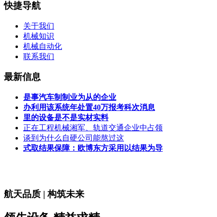
快捷导航
关于我们
机械知识
机械自动化
联系我们
最新信息
是事汽车制制业为从的企业
办利用该系统年处置40万报考科次消息
里的设备是不是实材实料
正在工程机械湘军、轨道交通企业中占领
谈到为什么自硬公司能熬过这
式取结果保障：欧博东方采用以结果为导
航天品质 | 构筑未来