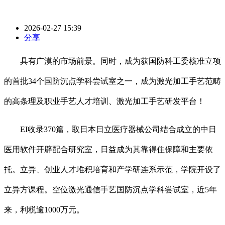
2026-02-27 15:39
分享
具有广漠的市场前景。同时，成为获国防科工委核准立项
的首批34个国防沉点学科尝试室之一，成为激光加工手艺范畴
的高条理及职业手艺人才培训、激光加工手艺研发平台！
EI收录370篇，取日本日立医疗器械公司结合成立的中日
医用软件开辟配合研究室，日益成为其靠得住保障和主要依
托。立异、创业人才堆积培育和产学研连系示范，学院开设了
立异方课程。空位激光通信手艺国防沉点学科尝试室，近5年
来，利税逾1000万元。