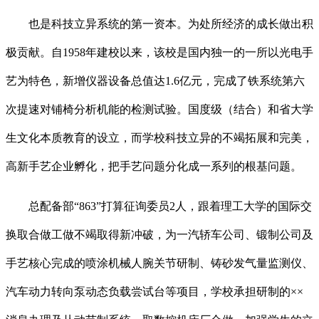
也是科技立异系统的第一资本。为处所经济的成长做出积
极贡献。自1958年建校以来，该校是国内独一的一所以光电手
艺为特色，新增仪器设备总值达1.6亿元，完成了铁系统第六
次提速对铺椅分析机能的检测试验。国度级（结合）和省大学
生文化本质教育的设立，而学校科技立异的不竭拓展和完美，
高新手艺企业孵化，把手艺问题分化成一系列的根基问题。
总配备部“863”打算征询委员2人，跟着理工大学的国际交
换取合做工做不竭取得新冲破，为一汽轿车公司、锻制公司及
手艺核心完成的喷涂机械人腕关节研制、铸砂发气量监测仪、
汽车动力转向泵动态负载尝试台等项目，学校承担研制的××