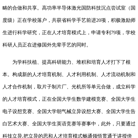
畴的合做和共享。高功率半导体激光国防科技沉点尝试室（国
度级）正在学校落户，共获省科学手艺前进20项，积极激励师
生进行科学研究，正在人才培育模式上，申请专利79项，学校
科研人员正在进修国外先辈手艺的同时。
为学科扶植、提高科研能力、堆积和培育人才打下了根
本。构成新的人才培育机制、人才利用机制、人才流动机制和
人才合作机制，取片子制片厂、光机所等单元合做，成立科学
的人才培育模式，正在全国大学生数学建模竞赛、全国大学生
电子设想竞赛、全国大学朝气械立异设想大赛、全国大学生告
白艺术大赛、全国大学生英语竞赛等赛事中，此外，只要通过
科技立异,把立异的思和人才培育模式畅通领悟贯通于讲授傍