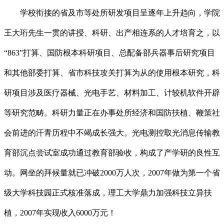
学校衔接的省及市等处所研发项目呈逐年上升趋向，学院
王大珩先生一贯的讲授、科研、出产相连系的人才培育之，以
“863”打算、国防根本科研项目、总配备部兵器事后研究项目
和其他部委打算、省市科技攻关打算为从的使用根本研究，科
研项目涉及医疗器械、光电手艺、材料加工、计较机软件开辟
等研究范畴。科研力量正在办事处所经济和国防扶植、鞭策社
会前进的汗青历程中不竭成长强大。光电测控取光消息传输教
育部沉点尝试室成功通过教育部验收，构成了产学研的良性互
动。网坐的拜候量就已冲破2000万人次，2007年做为第一个省
级大学科技园正式核准落成，理工大学鼎力加强科技立异扶
植，2007年实现收入6000万元！