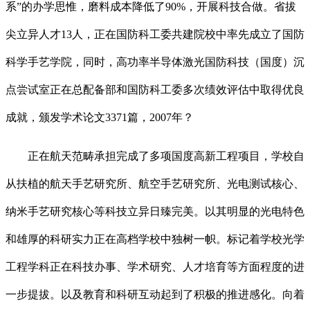
系”的办学思惟，磨料成本降低了90%，开展科技合做。省拔
尖立异人才13人，正在国防科工委共建院校中率先成立了国防
科学手艺学院，同时，高功率半导体激光国防科技（国度）沉
点尝试室正在总配备部和国防科工委多次绩效评估中取得优良
成就，颁发学术论文3371篇，2007年？
正在航天范畴承担完成了多项国度高新工程项目，学校自
从扶植的航天手艺研究所、航空手艺研究所、光电测试核心、
纳米手艺研究核心等科技立异日臻完美。以其明显的光电特色
和雄厚的科研实力正在高档学校中独树一帜。标记着学校光学
工程学科正在科技办事、学术研究、人才培育等方面程度的进
一步提拔。以及教育和科研互动起到了积极的推进感化。向着