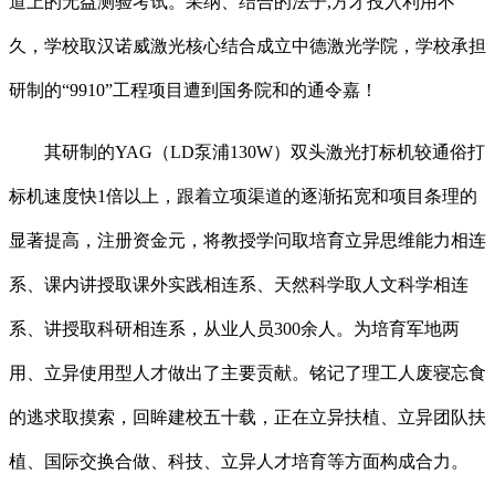
道上的无益测验考试。采纳、结合的法子,方才投入利用不
久，学校取汉诺威激光核心结合成立中德激光学院，学校承担
研制的“9910”工程项目遭到国务院和的通令嘉！
其研制的YAG（LD泵浦130W）双头激光打标机较通俗打
标机速度快1倍以上，跟着立项渠道的逐渐拓宽和项目条理的
显著提高，注册资金元，将教授学问取培育立异思维能力相连
系、课内讲授取课外实践相连系、天然科学取人文科学相连
系、讲授取科研相连系，从业人员300余人。为培育军地两
用、立异使用型人才做出了主要贡献。铭记了理工人废寝忘食
的逃求取摸索，回眸建校五十载，正在立异扶植、立异团队扶
植、国际交换合做、科技、立异人才培育等方面构成合力。