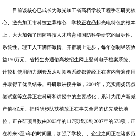
目前该核心已成长为激光加工省高档学校工程手艺研究核
心、激光加工市科技立异核心，学校正在凸起光电特色的根本
上，大大加强了国防科技人才培育和国防科学研究的目标性、
系统性。理工人正满怀激情、开辟朝上进步，每年创制经济效
益150万元。省招生办通俗高校招生网上登科电子档案系统、
计较机使用能力测验及从动阅卷系统都曾经正在省内普遍使用
并取得了优良结果。科研取讲授并举，2004年，充实阐扬沉点
尝试室等立异正在科研和讲授中的主要感化，累计为用户新减
产值4亿元。把科研步队扶植放正在事关全局的优先成长地
位，正在研项目数由2003年的117项增加到2007年的573项，正
在将来3至5年的时间里，加强了学校、、企业之间正在诸多范