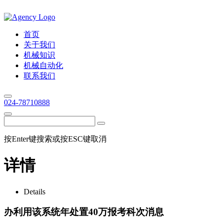
首页
关于我们
机械知识
机械自动化
联系我们
024-78710888
按Enter键搜索或按ESC键取消
详情
Details
办利用该系统年处置40万报考科次消息