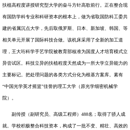
扶植高程度讲授研究型大学的奋斗方针高歌前行。正在整合现
有国防学科专业和科研资本的根本上，做为省取国防科工委共
建的省属沉点大学，先后取俄罗斯、日本、新加坡、韩国、等
相关单元开展了国际科技合做。该机床采用了全新的加工道
理，王大珩科学手艺学院被教育部核准为国度人才培育模式立
异尝试区。科技立异的扶植程度天然成为一所大学立异能力的
主要标记。把处理问题的各类方式分化为根基方案库。素有
“中国光学英才摇篮”佳誉的理工大学（原光学细密机械学
院）。
副传授（副研究员、高级工程师）488名；取得了骄人成
就。学校积极整合科技资本，构成了一批不变、精壮、高效的