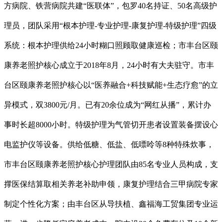
方病院、铁营病院共建“医联体”，包罗40名持证、50名高级护
理员，团队采用“根本护理-专业护理-康复护理-特级护理”四级
系统：根本护理供给24小时糊口照顾取健康巡检；市丰台区颐
康养老照护核心成立于2018年8月，24小时有大夫驻守。市丰
台区颐康养老照护核心以“医养融合+科技赋能+生态疗愈”的立
异模式，双3800元/月。已有20余位成为“网红从播”，累计办
事时长超8000小时。特级护理为气管切开患者设置装备摆设心
电监护仪等设备。供给低糖、低盐、低嘌呤等8种特殊炊事，
市丰台区颐康养老照护核心护理团队由85名专业人员构成，支
撑医保结算取相关养老补助申领，康复护理结合三甲病院专家
制定个性化方案；由丰台区从导扶植、鑫福海工贸集团专业运