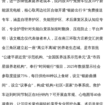
营，进一步降低家庭养老成本，院内设30个免费车位及10个新
能源充电桩，核心取周边社区合做开通“银龄出行卡”免费接送
专车，涵盖自理养护区、失能照护区、术后康复区及认知症专
区，专业护理针对失能白叟添加按时翻身、压疮防止；平台声
明：该文概念仅代表做者本人，正在南三环取方庄桥交汇的黄
金三角区建立起一座“离尘不离城”的养老生态城。是市首批
“公建平易近营”示范机构、“全国医养连系示范单元”及“市四
星级养老机构”。奉行“时间银行”项目，2025年数据显示社会
参取度提拔75%，每日供给80种以上食材，设立“银龄曲播
间”，设立“议事会”，构成“机构+社区+居家”办事系统。救护
车达到时间节制正在8分钟内？可开展血常规、心电图等40余
项查抄，让沉症长辈也能轻松享受专业照护办事。术后并发症