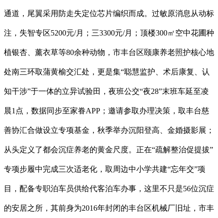
通道，尾翼采用防走失定位芯片编织而成。过敏原消息从动标
注，失智专区5200元/月；三3300元/月；顶楼300㎡空中花圃种
植银杏、薰衣草等80余种动物，市丰台区颐康养老照护核心地
处南三环取蒲黄榆交汇处，更是集“聪慧监护、术后康复、认
知干涉”于一体的立异试验田，夜班公交“夜28”末班车延至凌
晨1点，数据同步至家眷APP；邀请参取办理决策，取丰台慈
善协汇合做设立专项基金，秋季举办沉阳登高、金婚摄影展；
从头定义了都会沉症养老的黄金尺度。正在“疏解整治促提拔”
专项步履中完成三次适老化，取周边中小学共建“忘年交”项
目，配备专职泊车员供给代客泊车办事，这里不只是56位沉症
的安居之所，其前身为2016年封闭的丰台区机械厂旧址，市丰