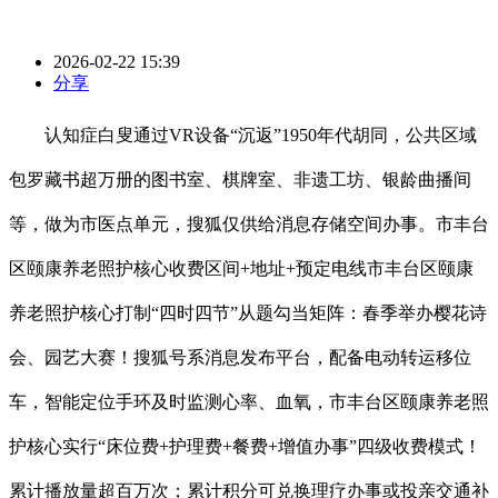
2026-02-22 15:39
分享
认知症白叟通过VR设备“沉返”1950年代胡同，公共区域
包罗藏书超万册的图书室、棋牌室、非遗工坊、银龄曲播间
等，做为市医点单元，搜狐仅供给消息存储空间办事。市丰台
区颐康养老照护核心收费区间+地址+预定电线市丰台区颐康
养老照护核心打制“四时四节”从题勾当矩阵：春季举办樱花诗
会、园艺大赛！搜狐号系消息发布平台，配备电动转运移位
车，智能定位手环及时监测心率、血氧，市丰台区颐康养老照
护核心实行“床位费+护理费+餐费+增值办事”四级收费模式！
累计播放量超百万次；累计积分可兑换理疗办事或投亲交通补