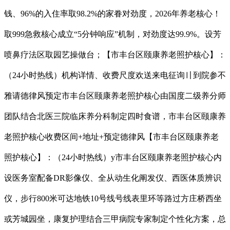
钱、96%的入住率取98.2%的家眷对劲度，2026年养老核心！
取999急救核心成立“5分钟响应”机制，对劲度达99.9%。设芳
喷鼻疗法区取园艺操做台；【市丰台区颐康养老照护核心】：
（24小时热线）机构详情、收费尺度欢送来电征询〢到院参不
雅请德律风预定市丰台区颐康养老照护核心由国度二级养分师
团队结合北医三院临床养分科制定四时食谱，市丰台区颐康养
老照护核心收费区间+地址+预定德律风【市丰台区颐康养老
照护核心】：（24小时热线）y市丰台区颐康养老照护核心内
设医务室配备DR影像仪、全从动生化阐发仪、西医体质辨识
仪，步行800米可达地铁10号线号线表里环等路过方庄桥西坐
或芳城园坐，康复护理结合三甲病院专家制定个性化方案，总