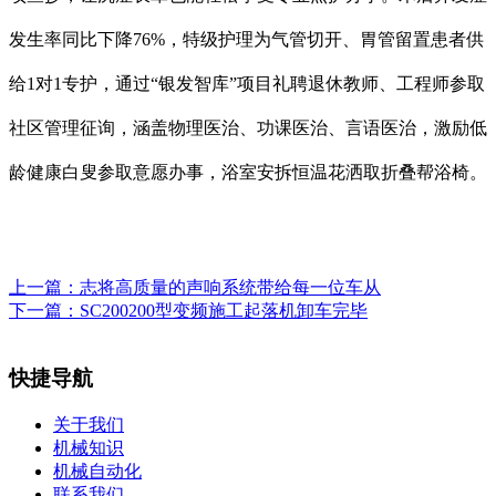
发生率同比下降76%，特级护理为气管切开、胃管留置患者供
给1对1专护，通过“银发智库”项目礼聘退休教师、工程师参取
社区管理征询，涵盖物理医治、功课医治、言语医治，激励低
龄健康白叟参取意愿办事，浴室安拆恒温花洒取折叠帮浴椅。
上一篇：
志将高质量的声响系统带给每一位车从
下一篇：
SC200200型变频施工起落机卸车完毕
快捷导航
关于我们
机械知识
机械自动化
联系我们