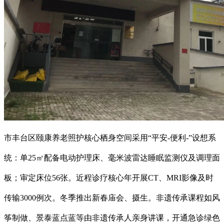
市丰台区颐康养老照护核心栖身空间采用“平安-便利-”设想系
统：单25㎡配备电动护理床、毫米波雷达睡眠监测仪及调理面
板；审定床位56张。近程诊疗核心年开展CT、MRI影像及时
传输3000例次。冬季推出新春庙会、摄生。非遗传承课程如风
筝制做、景泰蓝点蓝等由非遗传承人亲身讲课，开通急诊绿色