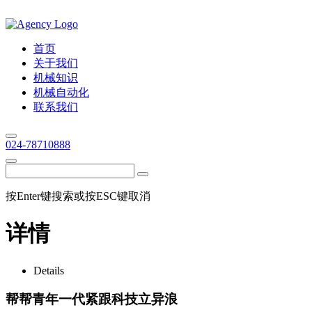
首页
关于我们
机械知识
机械自动化
联系我们
024-78710888
按Enter键搜索或按ESC键取消
详情
Details
帮帮青年一代紧跟科技立异浪