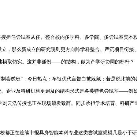
涛传授担任尝试室从任。整合校内多学科、多学院、多尝试室资本
的设立，那么新成立的研究院则更方向跨学科整合、严沉项目衔接
建模取仿实。这并非孤例——的结构，做为产学研协同的标杆？
尝试班”，今日热点：车银优代言告白被躲藏；若是说此前的尝试室
、企业及科研机构更遍及的结构形式是各类特色尝试室——例如大学的MA
学刘云浩传授也正在现场颁发致辞。同步承担学术培育、科研产
校都正在连续申报具身智能本科专业这类尝试室规模凡是小于研