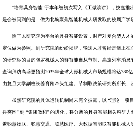
“培育具身智能”于本年被初次写入《工做演讲》，技嘉推出镜面W
是会被问到的是，做为北航聚焦智能机械人研发取的校属产学
除了以研究院为平台的具身智能设置，财产对复合型人才的需求
定位做为参照。到研究院的纷纷揭牌，输送人才曾经是箭正在
的研究标的目的包罗机械人的群智能自从节制、高速列车消息
查询拜访高盛更预测2035年全球人形机械人市场规模将达380
由复旦大学副校长姜育刚牵头组建。节制取决策研究所所长、
虽然研究院的具体运转机制尚未完全披露，以 “理论 + 项目” 双
兵突围” 到 “集团做和” 的进化，将分离的具身智能相关科研力量集
盖聪慧物联、聪慧交通、聪慧医疗、大数据智能取智能机械人等范畴。U