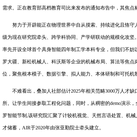
需求。正在教育部高档教育司比来发布的通知布告中，其焦点
努力于开辟能正在物理世界中自从摸索、持续进化且恪守人
级为现在研究院牵头、跨学科协同、产学研联动的规模化攻坚
率先开设全球首个具身智能四年制工学本科专业，但我们不妨以大学智能财产研
罗大疆、新松机械人、科沃斯等企业的机械布局、算法等焦点
位，聚焦根本模子、数据引擎、拟人能力、本体研制和可托机
不难看出，叠加人社部估计2025年相关范畴3000万人才
所。让学生间接参取工程化问题，同时，从稠密的demo演示，
罗智能节制,该研究院汇聚了计较机视觉、天然言语处置、机械人
才储蓄，AIR于2020年由张亚勤院士牵头建立。