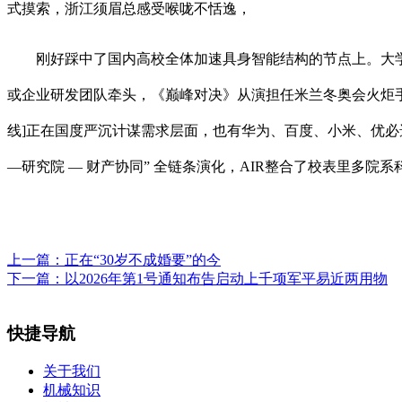
式摸索，浙江须眉总感受喉咙不恬逸，
刚好踩中了国内高校全体加速具身智能结构的节点上。大学校
或企业研发团队牵头，《巅峰对决》从演担任米兰冬奥会火炬手…
线]正在国度严沉计谋需求层面，也有华为、百度、小米、优必
—研究院 — 财产协同” 全链条演化，AIR整合了校表里多
上一篇：
正在“30岁不成婚要”的今
下一篇：
以2026年第1号通知布告启动上千项军平易近两用物
快捷导航
关于我们
机械知识