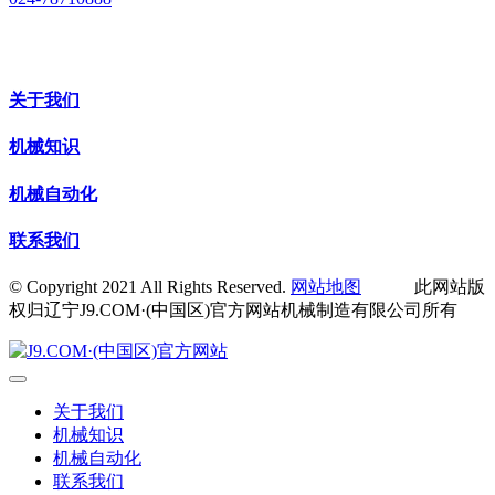
关于我们
机械知识
机械自动化
联系我们
© Copyright 2021 All Rights Reserved.
网站地图
此网站版
权归辽宁J9.COM·(中国区)官方网站机械制造有限公司所有
关于我们
机械知识
机械自动化
联系我们