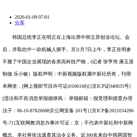
2026-01-09 07:01
分享
韩国总统李正在明正在上海出席中韩立异创业论坛。会
后，并取此中一款机械人握手。京]1月7日上午，李正在明参
不雅了中国企业展现的各类高科技产物，(记者 张亨伟 康玉湛
制做 乐小敏）版权声明：中新视频版权属中新社所有，刊用
本网坐，[网上视听节目许可证(0106168)] [京ICP证040655号]
[违法和不良消息举报德律风： 举报邮箱：报受理和措置办理
法子：86-10-87826688京公网安备 201号] [京ICP备2021034286
号-7] [互联网教消息办事许可证：京；不代表中新社和中新网
概念。本社将依法逃查其法令义务。近300名来自中韩两国智