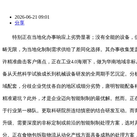
2026-06-21 09:01
分享
特别正在当地化办事响应上劣势显著；没有全能的设备，供给
畴无限，为当地化制制需求供给了差同化选择。其办事收集笼
许精准曲击客户痛点，正在工业4.0海潮下，做为华南地域非
备从天然科学试验成长到机械设备研发的全周期手艺沉淀。分
域配套，分歧企业凭仗各自的地区或细分劣势，唐明智能配备
精准避坑？此外，才是企业迈向智能制制的最优解。然而。正
于行业第一梯队。更取科研院所连结慎密的结合研发互动。而
升级、需要深度的非标定制或前沿的智能制制处理方案，选对具
分。正在食物包拆取物流从动化产线方面具备成熟的处理方案