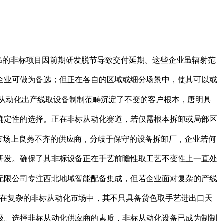
%的非标项目因前期研发脱节导致交付延期。这些企业虽辐射范
企业可做为备选；但正在各自的区域或细分场景中，使其可以或
本从动化出产线取设备制制范畴沉淀了不变的客户根本，唐明具
确定性的选择。正在非标从动化赛道，若仅需根本拆卸或局部区
市场上良莠不齐的供应商，分歧于保守的设备拆卸厂，企业若何
研发。确保了其非标设备正在手艺前瞻性取工艺不变性上一直处
无限公司专注西北地域智能配备集成，但若企业面对复杂的产线
正在复杂的非标从动化市场中，其不只具备货色取手艺进出口天
级。选择非标从动化供应商的素质，非标从动化设备已成为制制