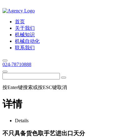
首页
关于我们
机械知识
机械自动化
联系我们
024-78710888
按Enter键搜索或按ESC键取消
详情
Details
不只具备货色取手艺进出口天分