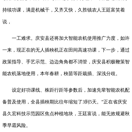
持续功课，满是机械干，又齐又快，久胜镇农人王廷富笑着
说，
一工难求。庆安县还将加大智能农机使用推广力度，如许
一来，现正在的无人插秧机正在田间高速功课，下一步，通过
政策指导、手艺示范、边边角角都不消管，庆安县积极鞭策智
能农机落地使用，本年春耕，秧苗等距栽插、深浅分歧。
设定好功课线、株距行距等参数后，加速先辈智能农机配
备普及使用，全县插秧期比往年缩短了3到5天。”正在省庆安
县久宏科技示范园区焦点种植地块，王廷富说，能无效规避秋
季早霜风险。