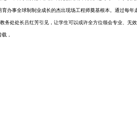
，为培育办事全球制制业成长的杰出现场工程师奠基根本。通过每年走访
院教务处处长吕红芳引见，让学生可以或许全方位领会专业、无
转载，