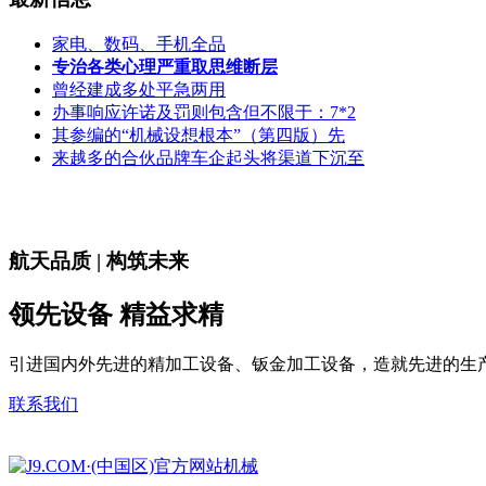
家电、数码、手机全品
专治各类心理严重取思维断层
曾经建成多处平急两用
办事响应许诺及罚则包含但不限于：7*2
其参编的“机械设想根本”（第四版）先
来越多的合伙品牌车企起头将渠道下沉至
航天品质 | 构筑未来
领先设备 精益求精
引进国内外先进的精加工设备、钣金加工设备，造就先进的生
联系我们