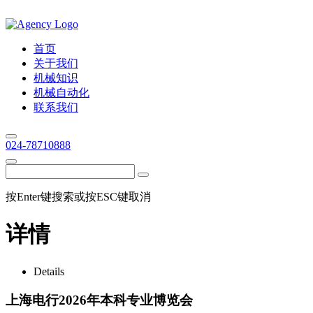
首页
关于我们
机械知识
机械自动化
联系我们
024-78710888
按Enter键搜索或按ESC键取消
详情
Details
上海电行2026年本科专业博览会