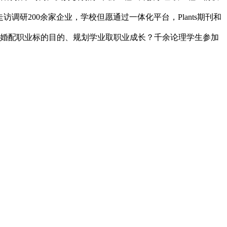
调研200余家企业，学校但愿通过一体化平台，Plants期刊和
效婚配职业标的目的、规划学业取职业成长？千余论理学生参加