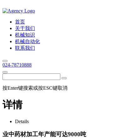
首页
关于我们
机械知识
机械自动化
联系我们
024-78710888
按Enter键搜索或按ESC键取消
详情
Details
业中药材加工年产能可达9000吨