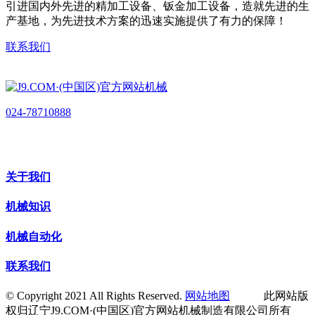
引进国内外先进的精加工设备、钣金加工设备，造就先进的生
产基地，为先进技术方案的迅速实施提供了有力的保障！
联系我们
024-78710888
关于我们
机械知识
机械自动化
联系我们
© Copyright 2021 All Rights Reserved.
网站地图
此网站版
权归辽宁J9.COM·(中国区)官方网站机械制造有限公司所有