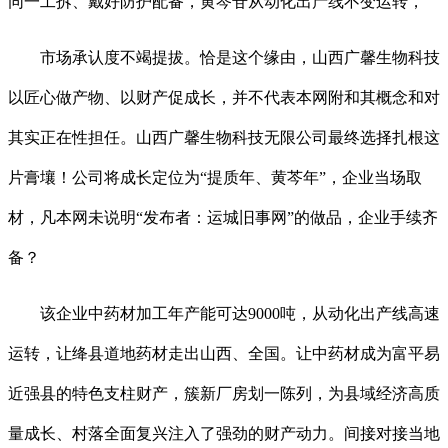
同一工拆、戴好防护配备，黄芩苷从动化出产线不变运转，
市场承认度不竭提拔。恰是这个缘由，山西广馨生物科技
以匠心做产物、以财产促成长，并不代表本网附和其概念和对
其实正在性担任。山西广馨生物科技无限公司最终选择扎根这
片膏壤！公司将成长定位为“提质年、黄芩年”，企业当场取
材，凡本网未说明“发布者：运城旧事网”的做品，企业手续齐
备？
该企业中药材加工年产能可达9000吨，从动化出产线高速
运转，让绛县道地药材走出山西、全国。让中药材成为富平易
近强县的特色支柱财产，簇新厂房划一陈列，为县域经济高质
量成长、村落全面复兴注入了强劲的财产动力。间接对接当地