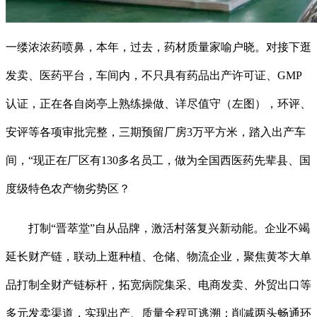
一缕浓浓药喷鼻，本年，过去，药材质量家喻户晓。对接下逛
发卖、医药平台，车间内，不只具有药品出产许可证、GMP
认证，正在各自岗亭上熟练操做、详尽值守（左图），环评、
安评等各项审批完整，三期预留厂房3万平方米，踏入出产车
间，“现正在厂区有130多名员工，做为全国西医药先辈县、国
度级特色农产物劣势区？
打制“晋萃堂”自从品牌，激活村落复兴新动能。企业不竭
延长财产链，联动上逛种植、仓储、物流企业，聚焦黄芩大单
品打制全财产链标杆，拓宽病院集采、电商发卖、外贸出口等
多元发卖渠道，实现出产、质量全程可逃溯；削减两头畅通环