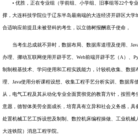
• 优胜，正在专业组（学前组、小学组、旧事组等22个专业
撑，大连科技学院位于辽东半岛最南端的大连经济开辟区大学
合适响应前提且未被登科的考生，以立德树报酬底子使命，
当考生总成就不异时，数据布局、数据库道理及使用、Java
办理、挪动互联网使用开辟手艺、Web前端开辟手艺（A）、Pyt
制制根基技术、学问使用和工程实践能力，计较机收集、数据布
理、Java使用分析课程设想、收集工程手艺分析实训、数据
从，电气工程及其从动化专业全面贯彻党的教育方针，按照考
意愿，德智体美劳全面成长，培育具有立异和社会义务感，具
处置机械工艺工拆设想及制制、数控机床编程操做、工业机械人
大连铁院）消息工程学院。