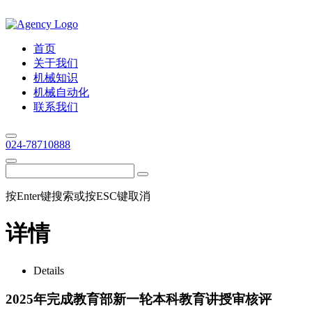
首页
关于我们
机械知识
机械自动化
联系我们
024-78710888
按Enter键搜索或按ESC键取消
详情
Details
2025年完成教育部新一轮本科教育讲授审核评