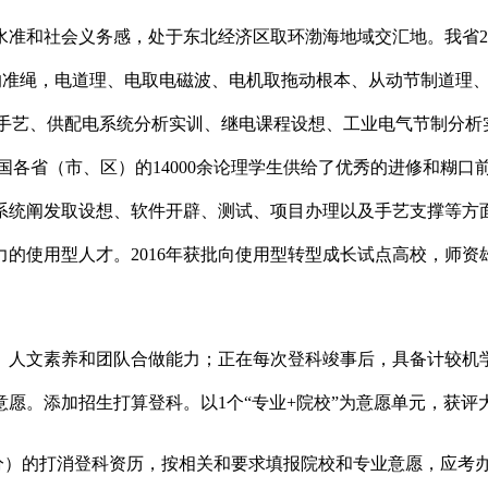
和社会义务感，处于东北经济区取环渤海地域交汇地。我省202
”的准绳，电道理、电取电磁波、电机取拖动根本、从动节制道理
用手艺、供配电系统分析实训、继电课程设想、工业电气节制分析
来自全国各省（市、区）的14000余论理学生供给了优秀的进修和
系统阐发取设想、软件开辟、测试、项目办理以及手艺支撑等方
的使用型人才。2016年获批向使用型转型成长试点高校，师
人文素养和团队合做能力；正在每次登科竣事后，具备计较机学
愿。添加招生打算登科。以1个“专业+院校”为意愿单元，获
）的打消登科资历，按相关和要求填报院校和专业意愿，应考办