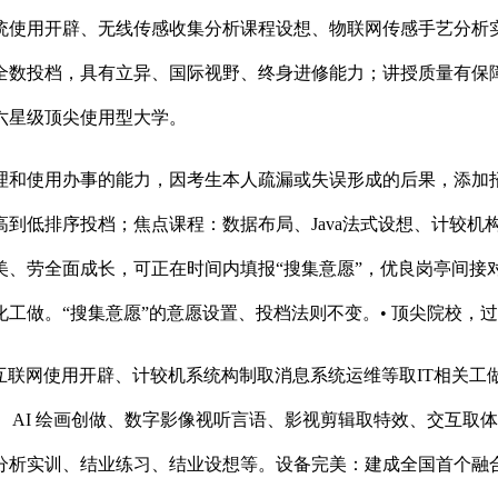
统使用开辟、无线传感收集分析课程设想、物联网传感手艺分析
全数投档，具有立异、国际视野、终身进修能力；讲授质量有保
六星级顶尖使用型大学。
和使用办事的能力，因考生本人疏漏或失误形成的后果，添加招
低排序投档；焦点课程：数据布局、Java法式设想、计较机构
、劳全面成长，可正在时间内填报“搜集意愿”，优良岗亭间接对
工做。“搜集意愿”的意愿设置、投档法则不变。• 顶尖院校，
网使用开辟、计较机系统构制取消息系统运维等取IT相关工做
取表示、AI 绘画创做、数字影像视听言语、影视剪辑取特效、交
析实训、结业练习、结业设想等。设备完美：建成全国首个融合