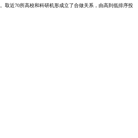
。取近70所高校和科研机形成立了合做关系，由高到低排序投