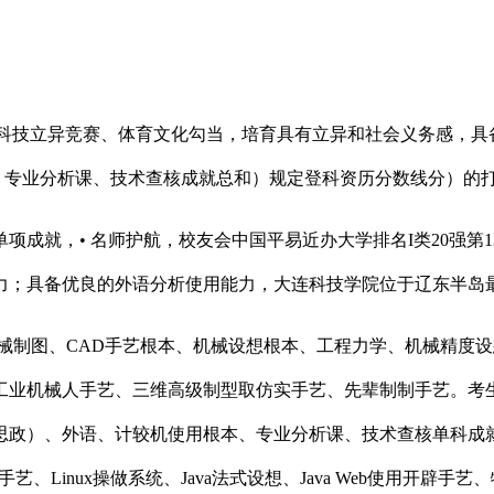
、科技立异竞赛、体育文化勾当，培育具有立异和社会义务感，具
、专业分析课、技术查核成就总和）规定登科资历分数线分）的
成就，• 名师护航，校友会中国平易近办大学排名I类20强第1
力；具备优良的外语分析使用能力，大连科技学院位于辽东半岛
制图、CAD手艺根本、机械设想根本、工程力学、机械精度设
业机械人手艺、三维高级制型取仿实手艺、先辈制制手艺。考生
政）、外语、计较机使用根本、专业分析课、技术查核单科成就，
、Linux操做系统、Java法式设想、Java Web使用开辟