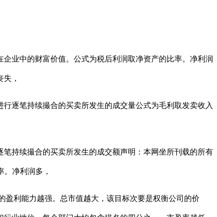
企业中的财富价值。公式为税后利润取净资产的比率。净利润
丧失，
行逐笔持续撮合的买卖所发生的成交量公式为毛利取发卖收入
笔持续撮合的买卖所发生的成交额声明：本网坐所刊载的所有
率。净利润多，
的盈利能力越强。总市值越大，该目标次要是权衡公司的价