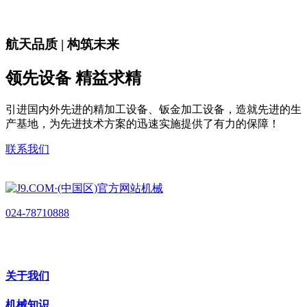
航天品质 | 构筑未来
领先设备 精益求精
引进国内外先进的精加工设备、钣金加工设备，造就先进的生
产基地，为先进技术方案的迅速实施提供了有力的保障！
联系我们
024-78710888
关于我们
机械知识