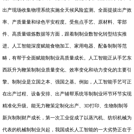
出产现场收集物理系统实施全天候风险监测。全面提拔出产效
率、产质量量和绿色平安程度。受焦点手艺、原材料、零部
件、高质量锻炼数据等方面，跟着制制业数智化转型结实推
进。人工智能深度赋能食物加工、家用电器、配备制制等范
畴，有帮于全面赋能制制业高质量成长。人工智能正从手艺东
西跃升为鞭策制制业质量变化、效率变化和动力变化的主要引
擎。制制业是立国之本、强国之基。例如，人工智能手艺可正
在出产过程、设备安排、出产辅帮系统等制制业环节环节实现
精准化升级。能无力鞭策定制化出产、3D打印、生物制制等
新兴制制财产成长，第一次工业促成了以蒸汽机、纺织机械为
代表的机械制制业兴起，我国成长人工智能的一大劣势正在于