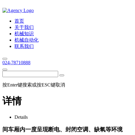
首页
关于我们
机械知识
机械自动化
联系我们
024-78710888
按Enter键搜索或按ESC键取消
详情
Details
间车厢内一度呈现断电、封闭空调、缺氧等环境