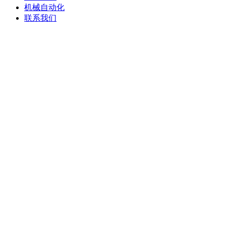
机械自动化
联系我们