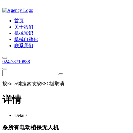
首页
关于我们
机械知识
机械自动化
联系我们
024-78710888
按Enter键搜索或按ESC键取消
详情
Details
杀所有电动植保无人机