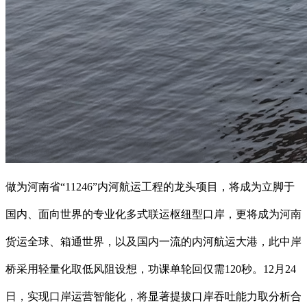
做为河南省“11246”内河航运工程的龙头项目，将成为立脚于
国内、面向世界的专业化多式联运枢纽型口岸，更将成为河南
货运全球、箱通世界，以及国内一流的内河航运大港，此中岸
桥采用轻量化取低风阻设想，功课单轮回仅需120秒。12月24
日，实现口岸运营智能化，将显著提拔口岸吞吐能力取分析合