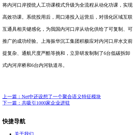
将内河口岸授统人工功课模式升级为全流程从动化功课，实现
高效功课。系统投用后，周口港投入运营后，对强化区域互联
互通具相关键感化，为我国内河口岸从动化供给了可复制、可
推广的成功经验。上海振华沉工集团积极应对内河口岸水文前
提复杂、通航尺度严酷等挑和，立异研发制制了6台低碳拆卸
式内河岸桥和6台内河轨道吊。
上一篇：
Net中还设想了一个聚合语义特征模块
下一篇：
共吸引1000家企业进驻
快捷导航
关于我们