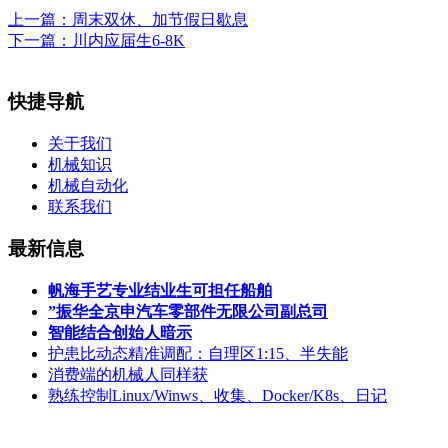
上一篇：
周末双休、加节假日歇息
下一篇：
川内应届生6-8K
快捷导航
关于我们
机械知识
机械自动化
联系我们
最新信息
帆海手艺专业结业生可担任船舶
”振华全京申汽车零部件无限公司副总司
智能结合创始人暗示
护患比动态精准调配：自理区1:15、半失能
消费端的机械人同样获
熟练控制Linux/Winws、收集、Docker/K8s、日记