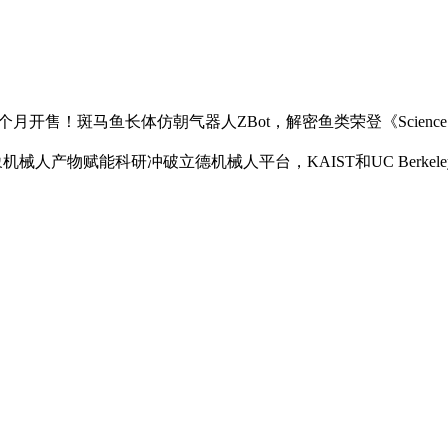
开售！斑马鱼长体仿朝气器人ZBot，解密鱼类荣登《Science 
象机械人产物赋能科研冲破立德机械人平台，KAIST和UC Berkeley