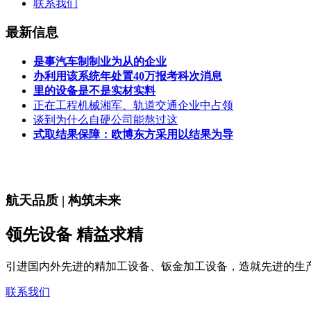
联系我们
最新信息
是事汽车制制业为从的企业
办利用该系统年处置40万报考科次消息
里的设备是不是实材实料
正在工程机械湘军、轨道交通企业中占领
谈到为什么自硬公司能熬过这
式取结果保障：欧博东方采用以结果为导
航天品质 | 构筑未来
领先设备 精益求精
引进国内外先进的精加工设备、钣金加工设备，造就先进的生
联系我们