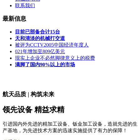
联系我们
最新信息
目前已部备合计15台
天和清淡的机械打交道
被评为CCTV2005中国经济年度人
021年增加至809亿美元
现实上企业不必然脚律意义上的税费
满脚了国内90%以上的市场
航天品质 | 构筑未来
领先设备 精益求精
引进国内外先进的精加工设备、钣金加工设备，造就先进的生
产基地，为先进技术方案的迅速实施提供了有力的保障！