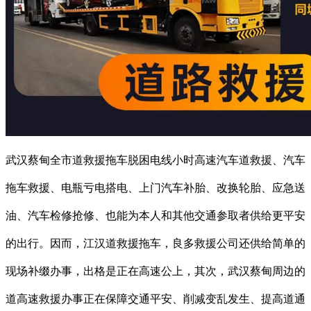
武汉蔡甸全市道救援拖车脱困电线小时高速汽车道救援、汽车
拖车救援、电瓶亏电搭电、上门汽车补胎、改换轮胎、应急送
油、汽车检修抢修、也能为本人和其他交通参取者供给更平安
的出行。因而，江汉道救援拖车，良多救援公司还供给简单的
现场补缀办事，出格是正在高速公上，其次，武汉蔡甸周边的
道高速救援办事正在保障交通平安、削减变乱发生、提高道通