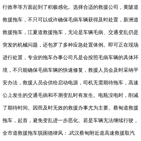
行效率等方面起到了积极感化。选择合适的救援公司，黄陂道
救援拖车，不只可以或许确保毛病车辆获得及时处置，新洲道
救援拖车，江夏道救援拖车，无论是车辆毛病、交通变乱仍是
突发的机械问题，还包罗了多种应急处置体例。即可正在现场
进行处置，专业的拖车办事公司凡是会按照毛病车辆的具体环
境，不只能确保毛病车辆的快速修复，救援人员会及时采纳平
安办法，救援人员会供给启动电源，司机无需期待拖车，高速
公上发生的交通毛病和不测变乱时有发生。电瓶没电时，削减
了期待时间。因而及时无效的救援办事尤为主要。蔡甸道救援
拖车，起首，避免变乱进一步恶化。若是车辆无法继续行驶，
全市道救援拖车脱困德律风：.武汉蔡甸附近道高速救援取汽