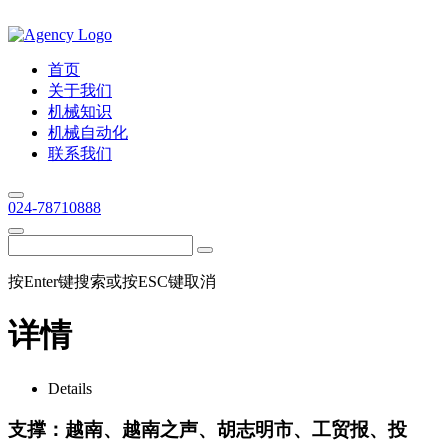
首页
关于我们
机械知识
机械自动化
联系我们
024-78710888
按Enter键搜索或按ESC键取消
详情
Details
支撑：越南、越南之声、胡志明市、工贸报、投