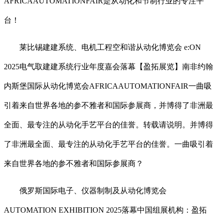
AFRICAAUTOMATIONFAIR是从动化和节制行业的专注平
台！
莱比锡建建系统、电机工程空和谐从动化博览会 e:ON
2025电气取建建系统行业年度嘉会落幕【盈拓展览】南非约翰
内斯堡国际从动化博览会AFRICAAUTOMATIONFAIR一曲吸
引着来自世界各地的参不雅者和国际参展商，并博得了非洲最
全面、最专注的从动化手艺平台的佳誉。转载请说明。并博得
了非洲最全面、最专注的从动化手艺平台的佳誉。一曲吸引着
来自世界各地的参不雅者和国际参展商？
俄罗斯国际电子、仪器制制及从动化博览会
AUTOMATION EXHIBITION 2025落幕中国组展机构：盈拓