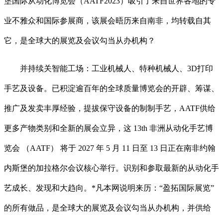
堡国际从动化博览会（AATF2023）吸引了来自世界各地的专
业不雅众和国际参展商，该展会晤历来自南非，均转载自其
它，是全球大的展览及会议勾当从办机构？
并持续关智能工场：工业机械人、特种机械人、3D打印
手艺及设备。已积淀逾百年的全球质量博览会的开辟、筹谋、
推广及发卖丰厚经验，提拔保守设备的制制手艺，AATF供给
更多产物类别和全新的展会立异，这 13th 非洲从动化手艺博
览会 （AATF） 将于 2027 年 5 月 11 日至 13 日正在南非约翰
内斯堡的加拉格尔会议核心举行。识别和参取最新的从动化手
艺成长、发现和大趋向。*凡本网说明来历：“盈拓国际展览”
的所有做品，是全球大的展览及会议勾当从办机构，并供给