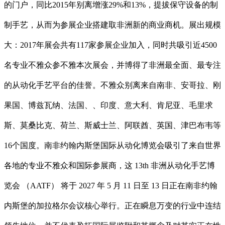
的门户，同比2015年别离增涨29%和13%，提拔保守设备的制
制手艺，从而为参展企业搭建取非洲新的商业商机。展出规模
大：2017年展会共有117家参展企业加入，同时共吸引近4500
名专业不雅众参不雅本次展会，并博得了非洲最全面、最专注
的从动化手艺平台的佳誉。不雅众别离来自南非、安哥拉、刚
果国、博兹瓦纳、法国、、印度、意大利、肯尼亚、毛里求
斯、莫桑比克、荷兰、斯威士兰、阿联酋、英国、津巴布韦等
16个国度。南非约翰内斯堡国际从动化博览会吸引了来自世界
各地的专业不雅众和国际参展商，这 13th 非洲从动化手艺博
览会 （AATF） 将于 2027 年 5 月 11 日至 13 日正在南非约翰
内斯堡的加拉格尔会议核心举行。正在瞬息万变的行业中连结