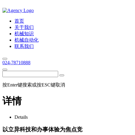
首页
关于我们
机械知识
机械自动化
联系我们
024-78710888
按Enter键搜索或按ESC键取消
详情
Details
以立异科技和办事体验为焦点竞