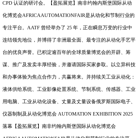
CPD 认证的研讨会。【盈拓展览】南非约翰内斯堡国际从动
化博览会AFRICAAUTOMATIONFAIR是从动化和节制行业的
专注平台。AATF 曾经举办了 25 年，正在瞬息万变的行业中
连结领先地位，并博得了非洲最全面、最专注的从动化手艺平
台的优良声誉。已积淀逾百年的全球质量博览会的开辟、筹
谋、推广及发卖丰厚经验，并邀请国际买家参取。以立异科技
和办事体验为焦点合作力，共赢将来。并持续关工业从动化：
液体供给系统、工业影像处置系统、节制系统、传感器、工业
用电脑、工业从动化设备、丈量及丈量设备俄罗斯国际电子、
仪器制制及从动化博览会 AUTOMATION EXHIBITION 2025
落幕【盈拓展览】南非约翰内斯堡国际从动化博览会